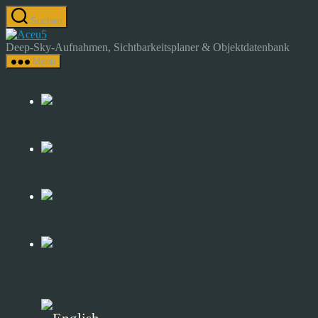
Zum
Suchen
Inhalt
Astrocamp
springen
–
Deep-Sky-Aufnahmen, Sichtbarkeitsplaner & Objektdatenbank
Astrofotografie
Menü
&
Deep-
Sky-
Katalog