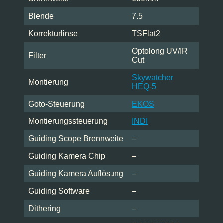
Blende
7.5
Korrekturlinse
TSFlat2
Optolong UV/IR
Filter
Cut
Skywatcher
Montierung
HEQ-5
Goto-Steuerung
EKOS
Montierungssteuerung
INDI
Guiding Scope Brennweite
–
Guiding Kamera Chip
–
Guiding Kamera Auflösung
–
Guiding Software
–
Dithering
–