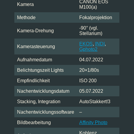
CANON EOS
Kamera
M100(a)
Methode
Fokalprojektion
-90° (vgl.
Kamera-Drehung
Stellarium)
EKOS
,
INDI
,
Kamerasteuerung
Gphoto2
Aufnahmedatum
04.07.2022
Belichtungszeit Lights
20×1/80s
Empfindlichkeit
ISO 200
Nachentwicklungsdatum
05.07.2022
Stacking, Integration
AutoStakkert!3
Nachentwicklungssoftware
–
Bildbearbeitung
Affinity Photo
Koblenz,