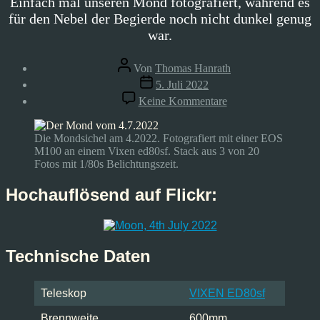
Einfach mal unseren Mond fotografiert, während es
für den Nebel der Begierde noch nicht dunkel genug
war.
Beitragsautor
Von
Thomas Hanrath
Veröffentlichungsdatum
5. Juli 2022
zu
Keine Kommentare
Mond
–
04.07.2022
Die Mondsichel am 4.2022. Fotografiert mit einer EOS
M100 an einem Vixen ed80sf. Stack aus 3 von 20
Fotos mit 1/80s Belichtungszeit.
Hochauflösend auf Flickr:
Technische Daten
Teleskop
VIXEN ED80sf
Brennweite
600mm