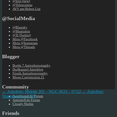
@foto (new)
@Telescopius
AVV am Hohen List
@SocialMedia
@Bluesky
@Mastodon
@X (Twitter)
Meta @Facebook
Meta @Instagram
Meta @Threads
Blogger
Bortle 7 Astrophotography
Dorfkuppel Astroblog
Frosth Astrophotography
Moon Conjunction 21
Community
← Astrofoto: Melotte 201 – NGC 6633 – 07/22
← Astrofoto:
Sharpless 86 – 07/22
Astronomie.de Forum
Astrotreff.de Forum
Cloudy Nights
Friends