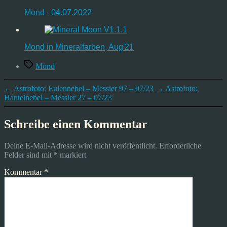
Mond - 04.07.2022
Mond in Mineralfarben, Aug'21
Schlagwörter
Mond
←
Astrofoto: Eulennebel – Messier 97 – 07/23
→
Astrofoto:
Hantelnebel – Messier 27 – 07/23
Schreibe einen Kommentar
Deine E-Mail-Adresse wird nicht veröffentlicht.
Erforderliche
Felder sind mit
*
markiert
Kommentar
*