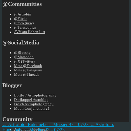
@Communities
@Astrobin
@Flickr
@foto (new)
@Telescopius
AVV am Hohen List
@SocialMedia
@Bluesky
@Mastodon
@X (Twitter)
Meta @Facebook
Meta @Instagram
Meta @Threads
Blogger
Bortle 7 Astrophotography
Dorfkuppel Astroblog
Frosth Astrophotography
Moon Conjunction 21
Community
← Astrofoto: Eulennebel – Messier 97 – 07/23
← Astrofoto:
Hantelnebel – Messier 27 – 07/23
Astronomie.de Forum