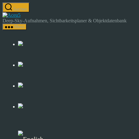
Zum
Suchen
Inhalt
Astrocamp
springen
–
Deep-Sky-Aufnahmen, Sichtbarkeitsplaner & Objektdatenbank
Astrofotografie
Menü
&
Deep-
Sky-
Katalog