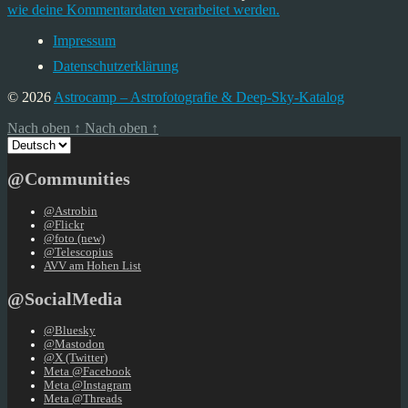
wie deine Kommentardaten verarbeitet werden.
Impressum
Datenschutzerklärung
© 2026
Astrocamp – Astrofotografie & Deep-Sky-Katalog
Nach oben
↑
Nach oben
↑
Sprache
auswählen
@Communities
@Astrobin
@Flickr
@foto (new)
@Telescopius
AVV am Hohen List
@SocialMedia
@Bluesky
@Mastodon
@X (Twitter)
Meta @Facebook
Meta @Instagram
Meta @Threads