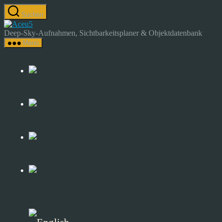
Zum
Suchen
Inhalt
Astrocamp
springen
–
Deep-Sky-Aufnahmen, Sichtbarkeitsplaner & Objektdatenbank
Astrofotografie
Menü
&
Deep-
Sky-
Katalog