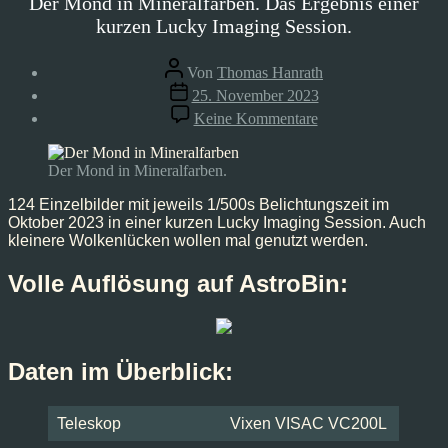
Der Mond in Mineralfarben. Das Ergebnis einer
kurzen Lucky Imaging Session.
Beitragsautor
Von
Thomas Hanrath
Veröffentlichungsdatum
25. November 2023
zu
Keine Kommentare
Der
Mond,
Okt
Der Mond in Mineralfarben.
02
’23
124 Einzelbilder mit jeweils 1/500s Belichtungszeit im
Oktober 2023 in einer kurzen Lucky Imaging Session. Auch
kleinere Wolkenlücken wollen mal genutzt werden.
Volle Auflösung auf AstroBin:
Daten im Überblick:
Teleskop
Vixen VISAC VC200L