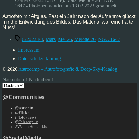
Comet C/2022 E3 (ZTF), Mars, Melotte 26 - NGC
–
1647 - Photonen wurden am 13.02.2023 gesammelt.
Mars,
Feb’23
Astrofoto mit Altglas. Fast ein Jahr nach der Aufnahme glückt
mir die Entwicklung des Bildes. Das Material war eine harte
Nuss!
Schlagwörter
C/2022 E3
,
Mars
,
Mel 26
,
Melotte 26
,
NGC 1647
Impressum
Datenschutzerklärung
© 2026
Astrocamp – Astrofotografie & Deep-Sky-Katalog
Nach oben
↑
Nach oben
↑
Sprache
auswählen
@Communities
@Astrobin
@Flickr
@foto (new)
@Telescopius
AVV am Hohen List
@SocialMedia