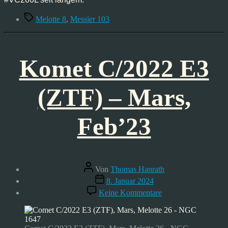
Schlagwörter
Melotte 8
,
Messier 103
Komet C/2022 E3
(ZTF) – Mars,
Feb’23
Beitragsautor
Von
Thomas Hanrath
Veröffentlichungsdatum
8. Januar 2024
zu
Keine Kommentare
Komet
C/2022
E3
(ZTF)