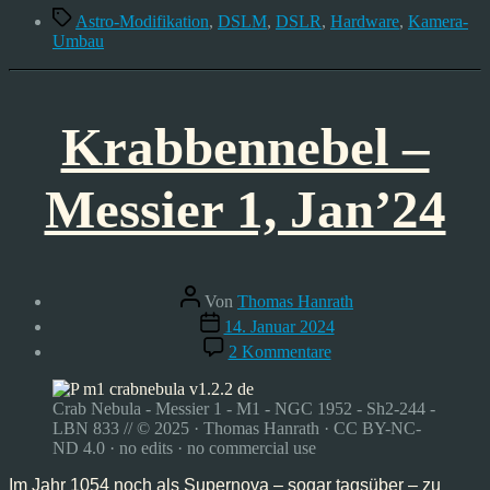
Schlagwörter
Astro-Modifikation
,
DSLM
,
DSLR
,
Hardware
,
Kamera-
Umbau
Krabbennebel –
Messier 1, Jan’24
Beitragsautor
Von
Thomas Hanrath
Veröffentlichungsdatum
14. Januar 2024
zu
2 Kommentare
Krabbennebel
–
Messier
Crab Nebula - Messier 1 - M1 - NGC 1952 - Sh2-244 -
1,
LBN 833 // © 2025 · Thomas Hanrath · CC BY-NC-
Jan’24
ND 4.0 · no edits · no commercial use
Im Jahr 1054 noch als Supernova – sogar tagsüber – zu