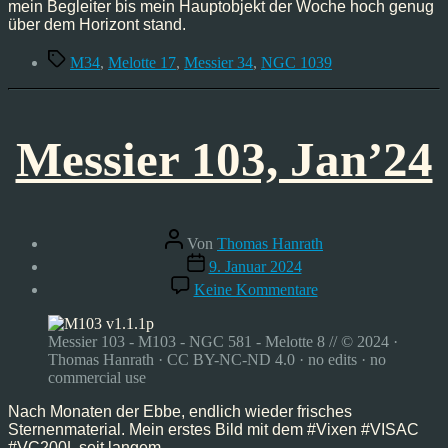
mein Begleiter bis mein Hauptobjekt der Woche hoch genug
über dem Horizont stand.
Schlagwörter
M34
,
Melotte 17
,
Messier 34
,
NGC 1039
Messier 103, Jan’24
Beitragsautor
Von
Thomas Hanrath
Veröffentlichungsdatum
9. Januar 2024
zu
Keine Kommentare
Messier
103,
Jan’24
Messier 103 - M103 - NGC 581 - Melotte 8 // © 2024 ·
Thomas Hanrath · CC BY-NC-ND 4.0 · no edits · no
commercial use
Nach Monaten der Ebbe, endlich wieder frisches
Sternenmaterial. Mein erstes Bild mit dem #Vixen #VISAC
#VC200L seit langem.