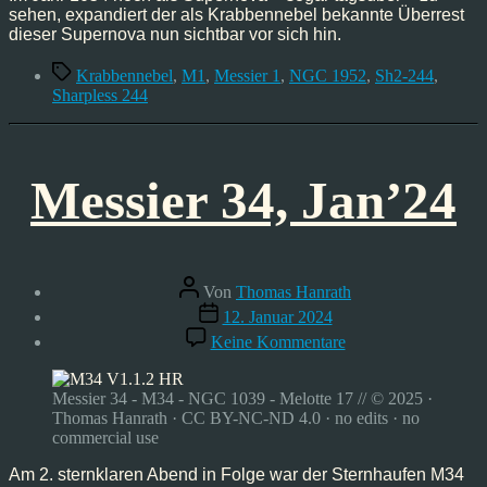
sehen, expandiert der als Krabbennebel bekannte Überrest
dieser Supernova nun sichtbar vor sich hin.
Schlagwörter
Krabbennebel
,
M1
,
Messier 1
,
NGC 1952
,
Sh2-244
,
Sharpless 244
Messier 34, Jan’24
Beitragsautor
Von
Thomas Hanrath
Veröffentlichungsdatum
12. Januar 2024
zu
Keine Kommentare
Messier
34,
Jan’24
Messier 34 - M34 - NGC 1039 - Melotte 17 // © 2025 ·
Thomas Hanrath · CC BY-NC-ND 4.0 · no edits · no
commercial use
Am 2. sternklaren Abend in Folge war der Sternhaufen M34