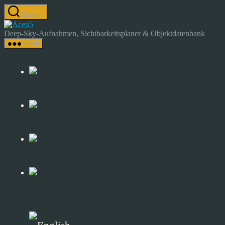
Zum
Suchen
Inhalt
Astrocamp
springen
–
Deep-Sky-Aufnahmen, Sichtbarkeitsplaner & Objektdatenbank
Astrofotografie
Menü
&
Deep-
Sky-
Katalog