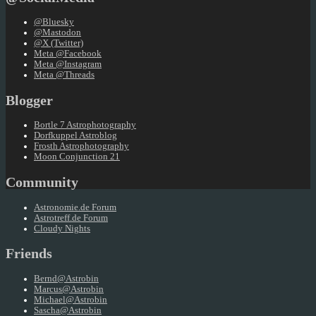
@Bluesky
@Mastodon
@X (Twitter)
Meta @Facebook
Meta @Instagram
Meta @Threads
Blogger
Bortle 7 Astrophotography
Dorfkuppel Astroblog
Frosth Astrophotography
Moon Conjunction 21
Community
Astronomie.de Forum
Astrotreff.de Forum
Cloudy Nights
Friends
Bernd@Astrobin
Marcus@Astrobin
Michael@Astrobin
Sascha@Astrobin