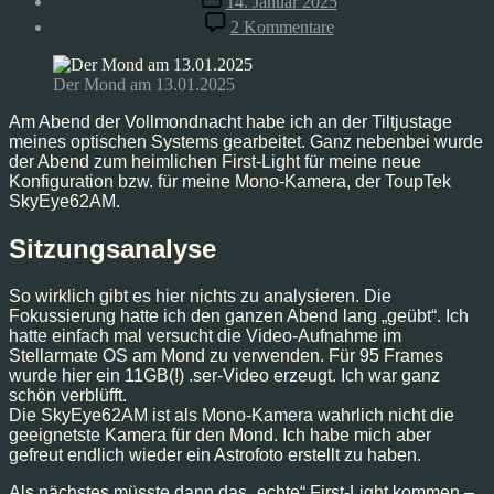
14. Januar 2025
zu
2 Kommentare
Der
Mond,
Jan
Der Mond am 13.01.2025
13
’25
Am Abend der Vollmondnacht habe ich an der Tiltjustage
meines optischen Systems gearbeitet. Ganz nebenbei wurde
der Abend zum heimlichen First-Light für meine neue
Konfiguration bzw. für meine Mono-Kamera, der ToupTek
SkyEye62AM.
Sitzungsanalyse
So wirklich gibt es hier nichts zu analysieren. Die
Fokussierung hatte ich den ganzen Abend lang „geübt“. Ich
hatte einfach mal versucht die Video-Aufnahme im
Stellarmate OS am Mond zu verwenden. Für 95 Frames
wurde hier ein 11GB(!) .ser-Video erzeugt. Ich war ganz
schön verblüfft.
Die SkyEye62AM ist als Mono-Kamera wahrlich nicht die
geeignetste Kamera für den Mond. Ich habe mich aber
gefreut endlich wieder ein Astrofoto erstellt zu haben.
Als nächstes müsste dann das „echte“ First-Light kommen –