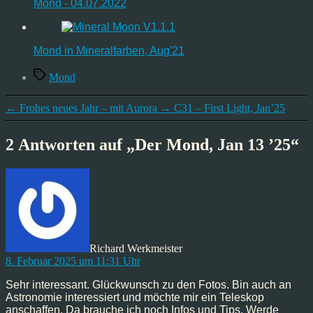
Mond - 04.07.2022
Mond in Mineralfarben, Aug'21
Schlagwörter
Mond
←
Frohes neues Jahr – mit Aurora
→
C31 – First Light, Jan’25
2 Antworten auf „Der Mond, Jan 13 ’25“
sagt:
Richard Werkmeister
8. Februar 2025 um 11:31 Uhr
Sehr interessant. Glückwunsch zu den Fotos. Bin auch an
Astronomie interessiert und möchte mir ein Teleskop
anschaffen. Da brauche ich noch Infos und Tips. Werde