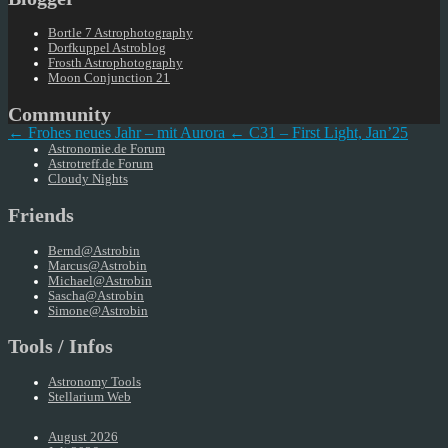
Bortle 7 Astrophotography
Dorfkuppel Astroblog
Frosth Astrophotography
Moon Conjunction 21
Community
← Frohes neues Jahr – mit Aurora
← C31 – First Light, Jan’25
Astronomie.de Forum
Astrotreff.de Forum
Cloudy Nights
Friends
Bernd@Astrobin
Marcus@Astrobin
Michael@Astrobin
Sascha@Astrobin
Simone@Astrobin
Tools / Infos
Astronomy Tools
Stellarium Web
August 2026