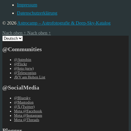
Impressum
Datenschutzerklärung
© 2026
Astrocamp – Astrofotografie & Deep-Sky-Katalog
Nach oben
↑
Nach oben
↑
Sprache
auswählen
@Communities
@Astrobin
@Flickr
@foto (new)
@Telescopius
AVV am Hohen List
@SocialMedia
@Bluesky
@Mastodon
@X (Twitter)
Meta @Facebook
Meta @Instagram
Meta @Threads
Blogger