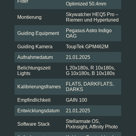
Filter
Optimized 50.4mm
Skywatcher HEQ5 Pro –
Montierung
Riemen und Hypertuned
Pegasus Astro Indigo
Guiding Equipment
OAG
Guiding Kamera
ToupTek GPM462M
Aufnahmedatum
21.01.2025
Belichtungszeit
L 20x180s, R 10x180s,
Lights
G 10x180s, B 10x180s
FLATS, DARKFLATS,
Kalibrierungsframes
DARKS
Empfindlichkeit
GAIN 100
Entwicklungsdatum
21.01.2025
Stellarmate OS,
Software Stack
PixInsight, Affinity Photo