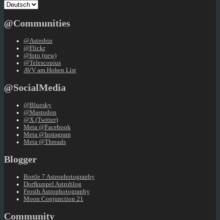
Sprache
auswählen
@Communities
@Astrobin
@Flickr
@foto (new)
@Telescopius
AVV am Hohen List
@SocialMedia
@Bluesky
@Mastodon
@X (Twitter)
Meta @Facebook
Meta @Instagram
Meta @Threads
Blogger
Bortle 7 Astrophotography
Dorfkuppel Astroblog
Frosth Astrophotography
Moon Conjunction 21
Community