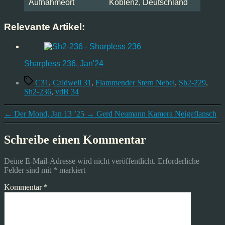
Aufnahmeort
Koblenz, Deutschland
Relevante Artikel:
Sharpless 236, Jan'24
Schlagwörter
C31
,
Caldwell 31
,
Flammender Stern Nebel
,
Sh2-229
,
Sh2-236
,
vdB 34
←
Der Mond, Jan 13 ’25
→
Gerd Neumann Kamera Neigeflansch
Schreibe einen Kommentar
Deine E-Mail-Adresse wird nicht veröffentlicht.
Erforderliche
Felder sind mit
*
markiert
Kommentar
*