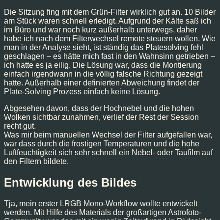
Die Sitzung fing mit dem Grün-Filter wirklich gut an. 10 Bilder
am Stück waren schnell erledigt. Aufgrund der Kälte saß ich
im Büro und war noch kurz außerhalb unterwegs, daher
habe ich nach dem Filterwechsel remote steuern wollen. Wie
man in der Analyse sieht, ist ständig das Platesolving fehl
geschlagen – es hätte mich fast in den Wahnsinn getrieben –
ich hatte es ja eilig. Die Lösung war, dass die Montierung
einfach irgendwann in die völlig falsche Richtung gezeigt
hatte. Außerhalb einer definierten Abweichung findet der
Plate-Solving Prozess einfach keine Lösung.
Abgesehen davon, dass der Hochnebel und die hohen
Wolken sichtbar zunahmen, verlief der Rest der Session
recht gut.
Was mir beim manuellen Wechsel der Filter aufgefallen war,
war dass durch die frostigen Temperaturen und die hohe
Luftfeuchtigkeit sich sehr schnell ein Nebel- oder Taufilm auf
den Filtern bildete.
Entwicklung des Bildes
Tja, mein erster LRGB Mono-Workflow wollte entwickelt
werden. Mit Hilfe des Materials der großartigen Astrofoto-