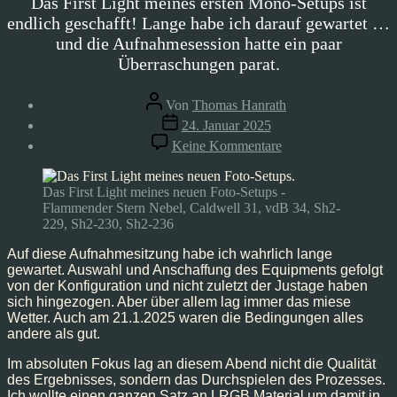
Das First Light meines ersten Mono-Setups ist
endlich geschafft! Lange habe ich darauf gewartet …
und die Aufnahmesession hatte ein paar
Überraschungen parat.
Beitragsautor
Von
Thomas Hanrath
Veröffentlichungsdatum
24. Januar 2025
zu
Keine Kommentare
C31
–
First
Das First Light meines neuen Foto-Setups -
Light,
Flammender Stern Nebel, Caldwell 31, vdB 34, Sh2-
Jan’25
229, Sh2-230, Sh2-236
Auf diese Aufnahmesitzung habe ich wahrlich lange
gewartet. Auswahl und Anschaffung des Equipments gefolgt
von der Konfiguration und nicht zuletzt der Justage haben
sich hingezogen. Aber über allem lag immer das miese
Wetter. Auch am 21.1.2025 waren die Bedingungen alles
andere als gut.
Im absoluten Fokus lag an diesem Abend nicht die Qualität
des Ergebnisses, sondern das Durchspielen des Prozesses.
Ich wollte einen ganzen Satz an LRGB Material um damit in