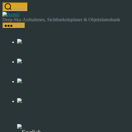
Zum
Suchen
Inhalt
Astrocamp
springen
–
Deep-Sky-Aufnahmen, Sichtbarkeitsplaner & Objektdatenbank
Astrofotografie
Menü
&
Deep-
Sky-
Katalog