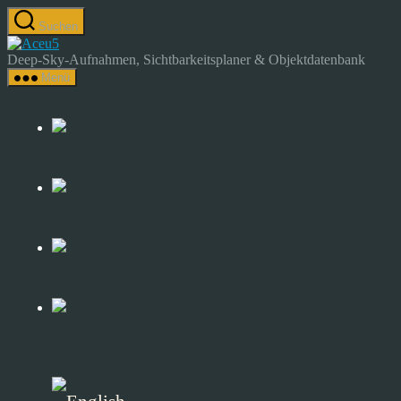
Zum
Suchen
Inhalt
Astrocamp
springen
–
Deep-Sky-Aufnahmen, Sichtbarkeitsplaner & Objektdatenbank
Astrofotografie
Menü
&
Deep-
Sky-
Katalog