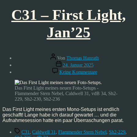
C31 – First Light,
Jan’25
Beitragsautor
Von
Thomas Hanrath
Veröffentlichungsdatum
24. Januar 2025
zu
Keine Kommentare
C31
–
First
Das First Light meines neuen Foto-Setups -
Light,
Flammender Stern Nebel, Caldwell 31, vdB 34, Sh2-
Jan’25
229, Sh2-230, Sh2-236
Das First Light meines ersten Mono-Setups ist endlich
geschafft! Lange habe ich darauf gewartet … und die
Aufnahmesession hatte ein paar Überraschungen parat.
Schlagwörter
C31
,
Caldwell 31
,
Flammender Stern Nebel
,
Sh2-229
,