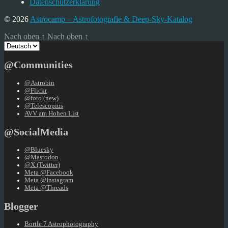
Datenschutzerklärung
© 2026
Astrocamp – Astrofotografie & Deep-Sky-Katalog
Nach oben
↑
Nach oben
↑
Sprache
auswählen
@Communities
@Astrobin
@Flickr
@foto (new)
@Telescopius
AVV am Hohen List
@SocialMedia
@Bluesky
@Mastodon
@X (Twitter)
Meta @Facebook
Meta @Instagram
Meta @Threads
Blogger
Bortle 7 Astrophotography