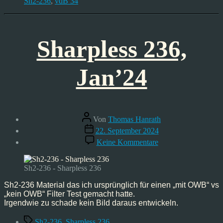
Sh2-236
,
vdB 34
Sharpless 236,
Jan’24
Beitragsautor
Von
Thomas Hanrath
Veröffentlichungsdatum
22. September 2024
zu
Keine Kommentare
Sharpless
236,
Jan’24
Sh2-236 - Sharpless 236
Sh2-236 Material das ich ursprünglich für einen „mit OWB“ vs
„kein OWB“ Filter Test gemacht hatte.
Irgendwie zu schade kein Bild daraus entwickeln.
Schlagwörter
Sh2-236
,
Sharpless 236