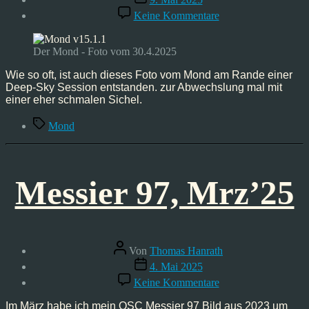
zu
Keine Kommentare
Mond,
Mrz
4
Der Mond - Foto vom 30.4.2025
’25
Wie so oft, ist auch dieses Foto vom Mond am Rande einer
Deep-Sky Session entstanden. zur Abwechslung mal mit
einer eher schmalen Sichel.
Schlagwörter
Mond
Messier 97, Mrz’25
Beitragsautor
Von
Thomas Hanrath
Veröffentlichungsdatum
4. Mai 2025
zu
Keine Kommentare
Messier
97,
Im März habe ich mein OSC Messier 97 Bild aus 2023 um