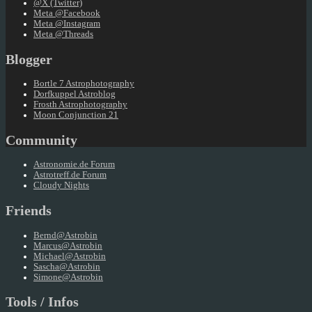
@X (Twitter)
Meta @Facebook
Meta @Instagram
Meta @Threads
Blogger
Bortle 7 Astrophotography
Dorfkuppel Astroblog
Frosth Astrophotography
Moon Conjunction 21
Community
Astronomie.de Forum
Astrotreff.de Forum
Cloudy Nights
Friends
Bernd@Astrobin
Marcus@Astrobin
Michael@Astrobin
Sascha@Astrobin
Simone@Astrobin
Tools / Infos