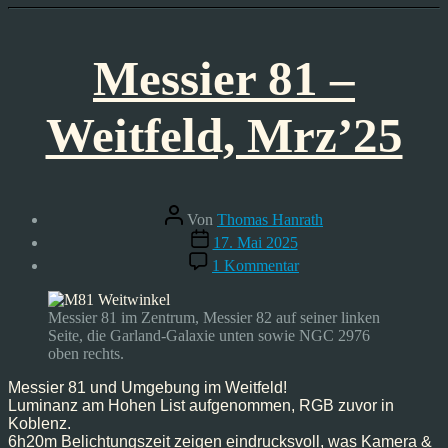
Messier 81 –
Weitfeld, Mrz’25
Beitragsautor
Von
Thomas Hanrath
Veröffentlichungsdatum
17. Mai 2025
zu
1 Kommentar
Messier
81
–
Messier 81 im Zentrum, Messier 82 auf seiner linken
Weitfeld,
Seite, die Garland-Galaxie unten sowie NGC 2976
Mrz’25
oben rechts.
Messier 81 und Umgebung im Weitfeld!
Luminanz am Hohen List aufgenommen, RGB zuvor in
Koblenz.
6h20m Belichtungszeit zeigen eindrucksvoll, was Kamera &