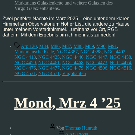
Mrz’25
Markarians Galaxienkette und weitere Galaxien des
Virgo-Galaxienhaufens.
Zwei perfekte Nächte im März 2025 – eine unter dem klaren
Himmel am Observatorium Hoher List, die andere zu Hause
unter meinem Vorstadthimmel. Luminanz vor Ort, RGB
daheim. Mit dem Ergebnis bin ich mehr als zufrieden!
Schlagwörter
Arp 120
,
M84
,
M86
,
M87
,
M88
,
M89
,
M90
,
M91
,
Markarjansche Kette
,
NGC 4387
,
NGC 4388
,
NGC 4402
,
NGC 4413
,
NGC 4425
,
NGC 4446
,
NGC 4447
,
NGC 4458
,
NGC 4459
,
NGC 4461
,
NGC 4468
,
NGC 4473
,
NGC 4474
,
NGC 4476
,
NGC 4477
,
NGC 4479
,
NGC 4506
,
NGC 4516
,
NGC 4531
,
NGC 4571
,
Virgohaufen
Mond, Mrz 4 ’25
Beitragsautor
Von
Thomas Hanrath
Veröffentlichungsdatum
9. Mai 2025