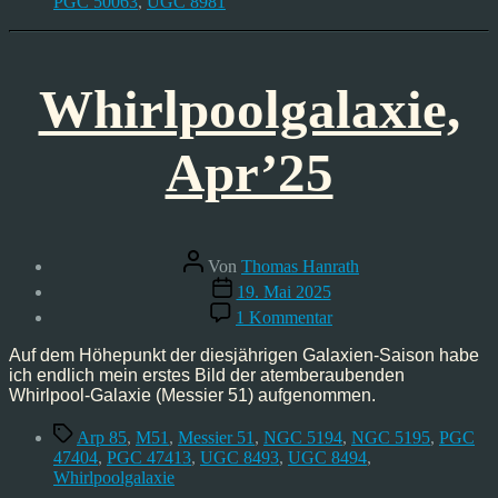
PGC 50063
,
UGC 8981
Whirlpoolgalaxie,
Apr’25
Beitragsautor
Von
Thomas Hanrath
Veröffentlichungsdatum
19. Mai 2025
zu
1 Kommentar
Whirlpoolgalaxie,
Apr’25
Auf dem Höhepunkt der diesjährigen Galaxien-Saison habe
ich endlich mein erstes Bild der atemberaubenden
Whirlpool-Galaxie (Messier 51) aufgenommen.
Schlagwörter
Arp 85
,
M51
,
Messier 51
,
NGC 5194
,
NGC 5195
,
PGC
47404
,
PGC 47413
,
UGC 8493
,
UGC 8494
,
Whirlpoolgalaxie