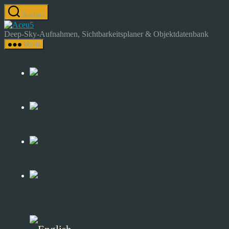
Zum
Suchen
Inhalt
Astrocamp
springen
–
Deep-Sky-Aufnahmen, Sichtbarkeitsplaner & Objektdatenbank
Astrofotografie
Menü
&
Deep-
Sky-
Katalog