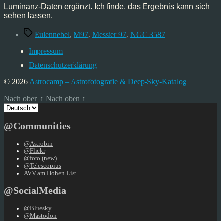
Mrz’25
Luminanz-Daten ergänzt. Ich finde, das Ergebnis kann sich
sehen lassen.
Schlagwörter
Eulennebel
,
M97
,
Messier 97
,
NGC 3587
Impressum
Datenschutzerklärung
© 2026
Astrocamp – Astrofotografie & Deep-Sky-Katalog
Nach oben
↑
Nach oben
↑
Sprache
auswählen
@Communities
@Astrobin
@Flickr
@foto (new)
@Telescopius
AVV am Hohen List
@SocialMedia
@Bluesky
@Mastodon