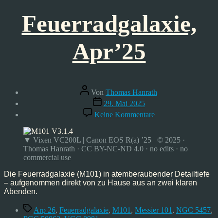
Feuerradgalaxie,
Apr’25
Beitragsautor
Von
Thomas Hanrath
Veröffentlichungsdatum
29. Mai 2025
zu
Keine Kommentare
Feuerradgalaxie,
Apr’25
▼ Vixen VC200L | Canon EOS R(a) ’25 © 2025 ·
Thomas Hanrath · CC BY-NC-ND 4.0 · no edits · no
commercial use
Die Feuerradgalaxie (M101) in atemberaubender Detailtiefe
– aufgenommen direkt von zu Hause aus an zwei klaren
Abenden.
Schlagwörter
Arp 26
,
Feuerradgalaxie
,
M101
,
Messier 101
,
NGC 5457
,