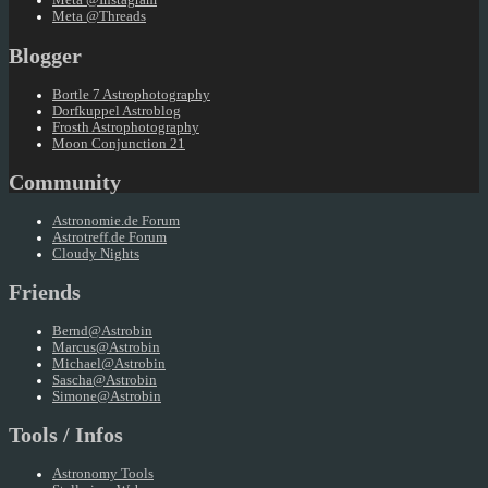
Meta @Instagram
Meta @Threads
Blogger
Bortle 7 Astrophotography
Dorfkuppel Astroblog
Frosth Astrophotography
Moon Conjunction 21
Community
Astronomie.de Forum
Astrotreff.de Forum
Cloudy Nights
Friends
Bernd@Astrobin
Marcus@Astrobin
Michael@Astrobin
Sascha@Astrobin
Simone@Astrobin
Tools / Infos
Astronomy Tools