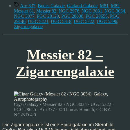
Schlagwörter
Arp 337
,
Bodes Galaxie
,
Garland-Galaxie
,
M81
,
M82
,
Messier 81
,
Messier 82
,
NGC 2976
,
NGC 3031
,
NGC 3034
,
NGC 3077
,
PGC 28120
,
PGC 28630
,
PGC 28655
,
PGC
29146
,
UGC 5221
,
UGC 5318
,
UGC 5322
,
UGC 5398
,
Zigarrengalaxie
Messier 82 –
Zigarrengalaxie
Cigar Galaxy · Messier 82 · NGC 3034 · UGC 5322 ·
PGC 28655 · Arp 337 · © Thomas Hanrath, CC BY-
NC-ND 4.0
Die Zigarrengalaxie ist eine Spiralgalaxie im Sternbild
Großer Bär, etwa 15,9 Millionen Lichtjahre entfernt, und