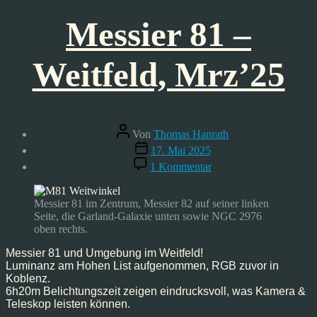
Messier 81 –
Weitfeld, Mrz’25
Beitragsautor
Von
Thomas Hanrath
Veröffentlichungsdatum
17. Mai 2025
zu
1 Kommentar
Messier
81
–
Messier 81 im Zentrum, Messier 82 auf seiner linken
Weitfeld,
Seite, die Garland-Galaxie unten sowie NGC 2976
Mrz’25
oben rechts.
Messier 81 und Umgebung im Weitfeld!
Luminanz am Hohen List aufgenommen, RGB zuvor in
Koblenz.
6h20m Belichtungszeit zeigen eindrucksvoll, was Kamera &
Teleskop leisten können.