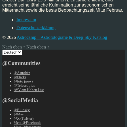
erreicht seine jährliche Kulmination zur astronomischen
Mitternacht sowie die beste Beobachtungszeit Mitte Februar.
Impressum
Datenschutzerklärung
© 2026
Astrocamp – Astrofotografie & Deep-Sky-Katalog
Nach oben
↑
Nach oben
↑
Sprache
auswählen
@Communities
@Astrobin
@Flickr
@foto (new)
@Telescopius
AVV am Hohen List
@SocialMedia
@Bluesky
@Mastodon
@X (Twitter)
Meta @Facebook