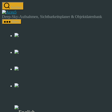
Zum
Suchen
Inhalt
Astrocamp
springen
–
Deep-Sky-Aufnahmen, Sichtbarkeitsplaner & Objektdatenbank
Astrofotografie
Menü
&
Deep-
Sky-
Katalog