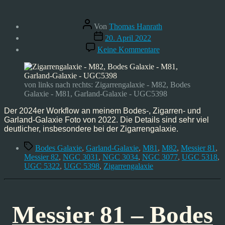
Beitragsautor
Von
Thomas Hanrath
Veröffentlichungsdatum
20. April 2022
zu
Keine Kommentare
Astrofoto:
Bodes
Galaxie
und
von links nach rechts: Zigarrengalaxie - M82, Bodes
Zigarrengalaxie
Galaxie - M81, Garland-Galaxie - UGC5398
–
Messier
Der 2024er Workflow an meinem Bodes-, Zigarren- und
81
Garland-Galaxie Foto von 2022. Die Details sind sehr viel
und
deutlicher, insbesondere bei der Zigarrengalaxie.
Messier
Schlagwörter
82
Bodes Galaxie
,
Garland-Galaxie
,
M81
,
M82
,
Messier 81
,
–
Messier 82
,
NGC 3031
,
NGC 3034
,
NGC 3077
,
UGC 5318
,
03/22
UGC 5322
,
UGC 5398
,
Zigarrengalaxie
Messier 81 – Bodes