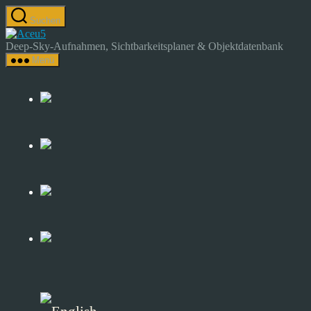
Zum
Suchen
Inhalt
Astrocamp
springen
–
Deep-Sky-Aufnahmen, Sichtbarkeitsplaner & Objektdatenbank
Astrofotografie
Menü
&
Deep-
Sky-
Katalog