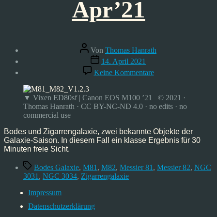
Apr’21
Beitragsautor
Von
Thomas Hanrath
Veröffentlichungsdatum
14. April 2021
zu
Keine Kommentare
Bodes
Galaxie
und
▼ Vixen ED80sf | Canon EOS M100 ’21 © 2021 ·
Zigarrengalaxie,
Thomas Hanrath · CC BY-NC-ND 4.0 · no edits · no
Apr’21
commercial use
Bodes und Zigarrengalaxie, zwei bekannte Objekte der
Galaxie-Saison. In diesem Fall ein klasse Ergebnis für 30
Minuten freie Sicht.
Schlagwörter
Bodes Galaxie
,
M81
,
M82
,
Messier 81
,
Messier 82
,
NGC
3031
,
NGC 3034
,
Zigarrengalaxie
Impressum
Datenschutzerklärung