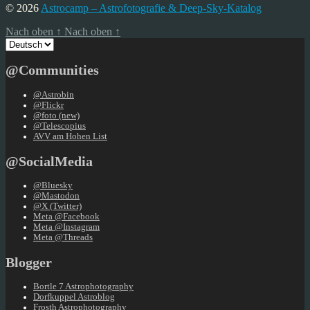
© 2026
Astrocamp – Astrofotografie & Deep-Sky-Katalog
Nach oben
↑
Nach oben
↑
Sprache
auswählen
@Communities
@Astrobin
@Flickr
@foto (new)
@Telescopius
AVV am Hohen List
@SocialMedia
@Bluesky
@Mastodon
@X (Twitter)
Meta @Facebook
Meta @Instagram
Meta @Threads
Blogger
Bortle 7 Astrophotography
Dorfkuppel Astroblog
Frosth Astrophotography