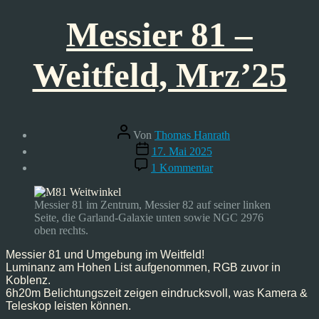
Messier 81 –
Weitfeld, Mrz’25
Beitragsautor
Von
Thomas Hanrath
Veröffentlichungsdatum
17. Mai 2025
zu
1 Kommentar
Messier
81
–
Messier 81 im Zentrum, Messier 82 auf seiner linken
Weitfeld,
Seite, die Garland-Galaxie unten sowie NGC 2976
Mrz’25
oben rechts.
Messier 81 und Umgebung im Weitfeld!
Luminanz am Hohen List aufgenommen, RGB zuvor in
Koblenz.
6h20m Belichtungszeit zeigen eindrucksvoll, was Kamera &
Teleskop leisten können.