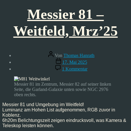
Messier 81 –
Weitfeld, Mrz’25
Beitragsautor
Von
Thomas Hanrath
Veröffentlichungsdatum
17. Mai 2025
zu
1 Kommentar
Messier
81
–
Messier 81 im Zentrum, Messier 82 auf seiner linken
Weitfeld,
Seite, die Garland-Galaxie unten sowie NGC 2976
Mrz’25
oben rechts.
Messier 81 und Umgebung im Weitfeld!
Luminanz am Hohen List aufgenommen, RGB zuvor in
Koblenz.
6h20m Belichtungszeit zeigen eindrucksvoll, was Kamera &
Teleskop leisten können.