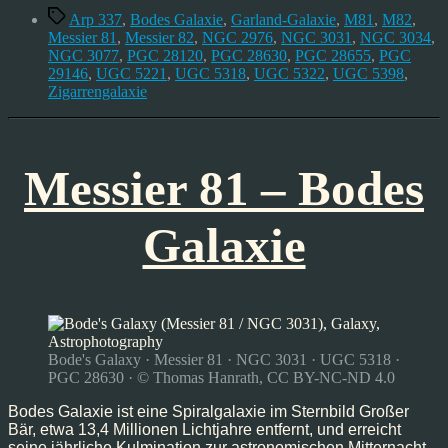
Schlagwörter
Arp 337
,
Bodes Galaxie
,
Garland-Galaxie
,
M81
,
M82
,
Messier 81
,
Messier 82
,
NGC 2976
,
NGC 3031
,
NGC 3034
,
NGC 3077
,
PGC 28120
,
PGC 28630
,
PGC 28655
,
PGC
29146
,
UGC 5221
,
UGC 5318
,
UGC 5322
,
UGC 5398
,
Zigarrengalaxie
Messier 81 – Bodes
Galaxie
Bode's Galaxy · Messier 81 · NGC 3031 · UGC 5318 ·
PGC 28630 · © Thomas Hanrath, CC BY-NC-ND 4.0
Bodes Galaxie ist eine Spiralgalaxie im Sternbild Großer
Bär, etwa 13,4 Millionen Lichtjahre entfernt, und erreicht
seine jährliche Kulmination zur astronomischen Mitternacht