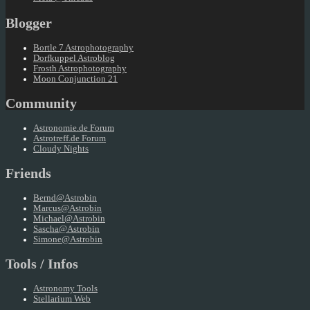
Blogger
Bortle 7 Astrophotography
Dorfkuppel Astroblog
Frosth Astrophotography
Moon Conjunction 21
Community
Astronomie.de Forum
Astrotreff.de Forum
Cloudy Nights
Friends
Bernd@Astrobin
Marcus@Astrobin
Michael@Astrobin
Sascha@Astrobin
Simone@Astrobin
Tools / Infos
Astronomy Tools
Stellarium Web