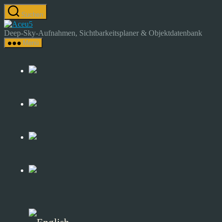
Zum
Suchen
Inhalt
Astrocamp
springen
–
Deep-Sky-Aufnahmen, Sichtbarkeitsplaner & Objektdatenbank
Astrofotografie
Menü
&
Deep-
Sky-
Katalog