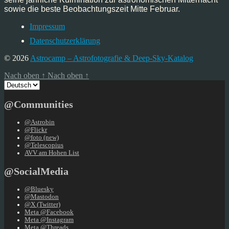
sowie die beste Beobachtungszeit Mitte Februar.
Impressum
Datenschutzerklärung
© 2026
Astrocamp – Astrofotografie & Deep-Sky-Katalog
Nach oben
↑
Nach oben
↑
Sprache
auswählen
@Communities
@Astrobin
@Flickr
@foto (new)
@Telescopius
AVV am Hohen List
@SocialMedia
@Bluesky
@Mastodon
@X (Twitter)
Meta @Facebook
Meta @Instagram
Meta @Threads