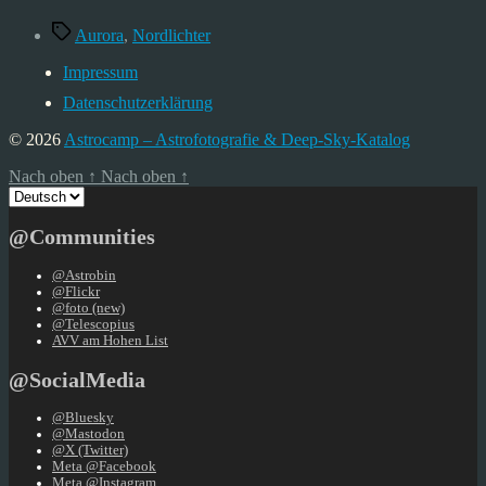
Schlagwörter
Aurora
,
Nordlichter
Impressum
Datenschutzerklärung
© 2026
Astrocamp – Astrofotografie & Deep-Sky-Katalog
Nach oben
↑
Nach oben
↑
Sprache
auswählen
@Communities
@Astrobin
@Flickr
@foto (new)
@Telescopius
AVV am Hohen List
@SocialMedia
@Bluesky
@Mastodon
@X (Twitter)
Meta @Facebook
Meta @Instagram