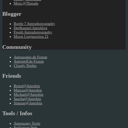
Meta @Threads
Blogger
Bortle 7 Astrophotography
Dorfkuppel Astroblog
Frosth Astrophotography
Moon Conjunction 21
Community
Astronomie.de Forum
Astrotreff.de Forum
Cloudy Nights
Friends
Bernd@Astrobin
Marcus@Astrobin
Michael@Astrobin
Sascha@Astrobin
Simone@Astrobin
Tools / Infos
Astronomy Tools
Stellarium Web