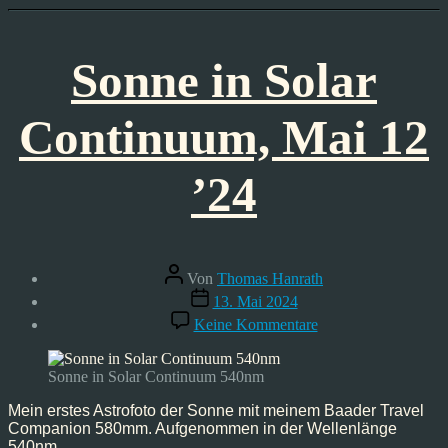
Sonne in Solar
Continuum, Mai 12
’24
Beitragsautor
Von
Thomas Hanrath
Veröffentlichungsdatum
13. Mai 2024
zu
Keine Kommentare
Sonne
in
Solar
Sonne in Solar Continuum 540nm
Continuum,
Mai
Mein erstes Astrofoto der Sonne mit meinem Baader Travel
12
Companion 580mm. Aufgenommen in der Wellenlänge
’24
540nm.