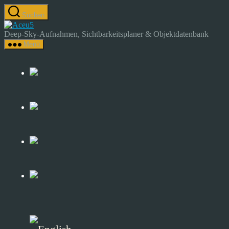
Zum
Suchen
Inhalt
Astrocamp
springen
–
Deep-Sky-Aufnahmen, Sichtbarkeitsplaner & Objektdatenbank
Astrofotografie
Menü
&
Deep-
Sky-
Katalog