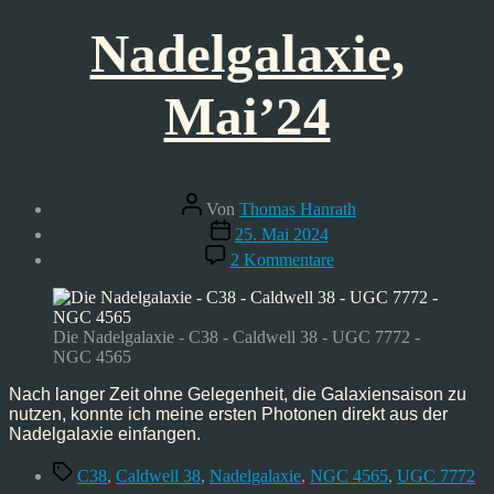
Nadelgalaxie,
Mai’24
Beitragsautor
Von
Thomas Hanrath
Veröffentlichungsdatum
25. Mai 2024
zu
2 Kommentare
Nadelgalaxie,
Mai’24
Die Nadelgalaxie - C38 - Caldwell 38 - UGC 7772 -
NGC 4565
Nach langer Zeit ohne Gelegenheit, die Galaxiensaison zu
nutzen, konnte ich meine ersten Photonen direkt aus der
Nadelgalaxie einfangen.
Schlagwörter
C38
,
Caldwell 38
,
Nadelgalaxie
,
NGC 4565
,
UGC 7772