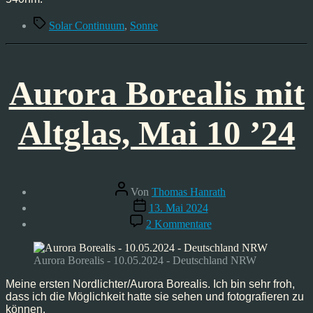
Schlagwörter
Solar Continuum
,
Sonne
Aurora Borealis mit
Altglas, Mai 10 ’24
Beitragsautor
Von
Thomas Hanrath
Veröffentlichungsdatum
13. Mai 2024
zu
2 Kommentare
Aurora
Borealis
mit
Aurora Borealis - 10.05.2024 - Deutschland NRW
Altglas,
Mai
Meine ersten Nordlichter/Aurora Borealis. Ich bin sehr froh,
10
dass ich die Möglichkeit hatte sie sehen und fotografieren zu
’24
können.