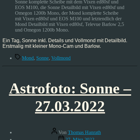
–
Sonne komplette Scheibe mit dem Vixen ed80sf und
12.08.2022
EOS M100, die Sonne Detailbild mit Vixen ed80sf und
Omegon 1200b Mono, der Mond komplette Scheibe
mit Vixen ed80sf und EOS M100 und letztendlich der
Mond Detailbild mit Vixen ed80sf, Televue Barlow 2,5
und Omegon 1200b Mono.
Ein Tag, Sonne inkl. Details und Vollmond mit Detailbild.
Erstmalig mit kleiner Mono-Cam und Barlow.
Schlagwörter
Mond
,
Sonne
,
Vollmond
Astrofoto: Sonne –
27.03.2022
Beitragsautor
Von
Thomas Hanrath
Veröffentlichungsdatum
27. März 2022