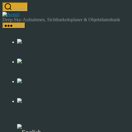
Zum
Suchen
Inhalt
Astrocamp
springen
–
Deep-Sky-Aufnahmen, Sichtbarkeitsplaner & Objektdatenbank
Astrofotografie
Menü
&
Deep-
Sky-
Katalog