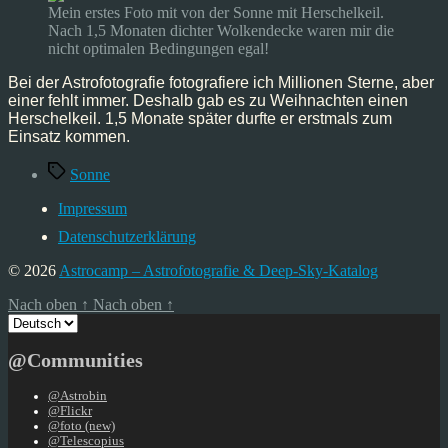
12.02.2022
Mein erstes Foto mit von der Sonne mit Herschelkeil.
Nach 1,5 Monaten dichter Wolkendecke waren mir die
nicht optimalen Bedingungen egal!
Bei der Astrofotografie fotografiere ich Millionen Sterne, aber
einer fehlt immer. Deshalb gab es zu Weihnachten einen
Herschelkeil. 1,5 Monate später durfte er erstmals zum
Einsatz kommen.
Schlagwörter
Sonne
Impressum
Datenschutzerklärung
© 2026
Astrocamp – Astrofotografie & Deep-Sky-Katalog
Nach oben
↑
Nach oben
↑
Sprache
auswählen
@Communities
@Astrobin
@Flickr
@foto (new)
@Telescopius