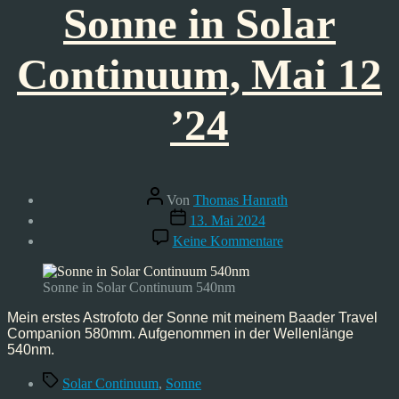
Sonne in Solar
Continuum, Mai 12
’24
Beitragsautor
Von
Thomas Hanrath
Veröffentlichungsdatum
13. Mai 2024
zu
Keine Kommentare
Sonne
in
Solar
Sonne in Solar Continuum 540nm
Continuum,
Mai
Mein erstes Astrofoto der Sonne mit meinem Baader Travel
12
Companion 580mm. Aufgenommen in der Wellenlänge
’24
540nm.
Schlagwörter
Solar Continuum
,
Sonne