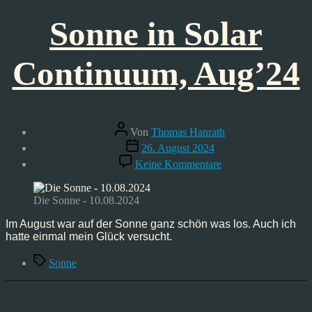
Sonne in Solar
Continuum, Aug’24
Beitragsautor
Von
Thomas Hanrath
Veröffentlichungsdatum
26. August 2024
zu
Keine Kommentare
Sonne
in
Solar
Die Sonne - 10.08.2024
Continuum,
Aug’24
Im August war auf der Sonne ganz schön was los. Auch ich
hatte einmal mein Glück versucht.
Schlagwörter
Sonne