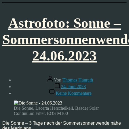
Astrofoto: Sonne –
Sommersonnenwend
24.06.2023
Beitragsautor
Von
Thomas Hanrath
Veröffentlichungsdatum
24. Juni 2023
zu
Keine Kommentare
Astrofoto:
Sonne
–
Die Sonne, Lacerta Herschelkeil, Baader Solar
Sommersonnenwen
Continuum Filter, EOS M100
24.06.2023
Die Sonne – 3 Tage nach der Sommersonnenwende nähe
des Meridians.