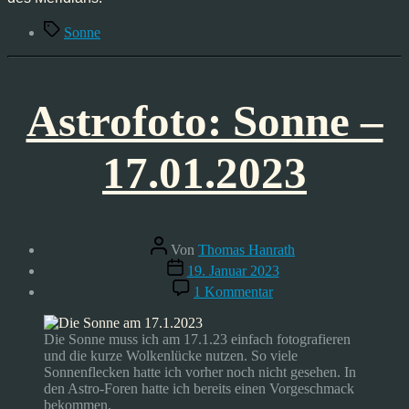
Schlagwörter
Sonne
Astrofoto: Sonne –
17.01.2023
Beitragsautor
Von
Thomas Hanrath
Veröffentlichungsdatum
19. Januar 2023
zu
1 Kommentar
Astrofoto:
Sonne
–
Die Sonne muss ich am 17.1.23 einfach fotografieren
17.01.2023
und die kurze Wolkenlücke nutzen. So viele
Sonnenflecken hatte ich vorher noch nicht gesehen. In
den Astro-Foren hatte ich bereits einen Vorgeschmack
bekommen.