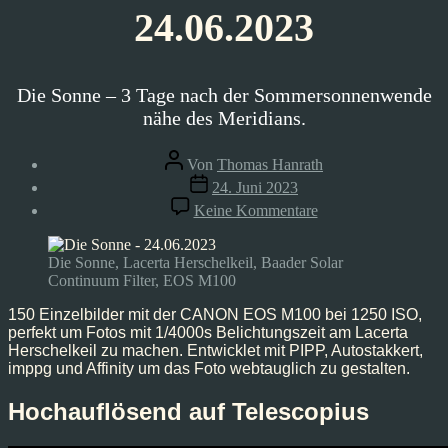
24.06.2023
Die Sonne – 3 Tage nach der Sommersonnenwende
nähe des Meridians.
Beitragsautor
Von
Thomas Hanrath
Veröffentlichungsdatum
24. Juni 2023
zu
Keine Kommentare
Astrofoto:
Sonne
–
Die Sonne, Lacerta Herschelkeil, Baader Solar
Sommersonnenwen
Continuum Filter, EOS M100
24.06.2023
150 Einzelbilder mit der CANON EOS M100 bei 1250 ISO,
perfekt um Fotos mit 1/4000s Belichtungszeit am Lacerta
Herschelkeil zu machen. Entwicklet mit PIPP, Autostakkert,
imppg und Affinity um das Foto webtauglich zu gestalten.
Hochauflösend auf Telescopius