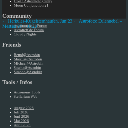
Frosth Astrophotography
Moon Conjunction 21
Community
← Herkules-Kugelsternhaufen, Jun’23
← Astrofoto: Eulennebel –
Messier 97 – 07/23
Astronomie.de Forum
Astrotreff.de Forum
Cloudy Nights
Friends
Bernd@Astrobin
Marcus@Astrobin
Michael@Astrobin
Sascha@Astrobin
Simone@Astrobin
Tools / Infos
Astronomy Tools
Stellarium Web
August 2026
Juli 2026
Juni 2026
Mai 2026
April 2026