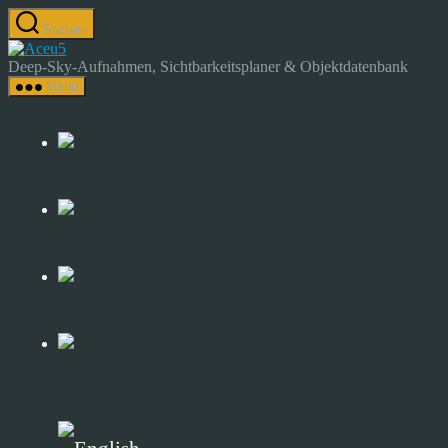
Zum
Suchen
Inhalt
Astrocamp
springen
–
Deep-Sky-Aufnahmen, Sichtbarkeitsplaner & Objektdatenbank
Astrofotografie
Menü
&
Deep-
Sky-
Katalog