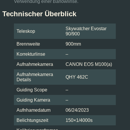
Verwendung einer Barlowlinse.
Technischer Überblick
Skywatcher Evostar
Teleskop
90/900
Brennweite
900mm
Korrekturlinse
–
Aufnahmekamera
CANON EOS M100(a)
Aufnahmekamera
QHY 462C
Details
Guiding Scope
–
Guiding Kamera
–
Aufnhamedatum
06/24/2023
Belichtungszeit
150×1/4000s