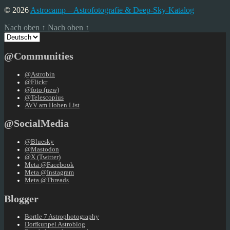
© 2026
Astrocamp – Astrofotografie & Deep-Sky-Katalog
Nach oben
↑
Nach oben
↑
Sprache
auswählen
@Communities
@Astrobin
@Flickr
@foto (new)
@Telescopius
AVV am Hohen List
@SocialMedia
@Bluesky
@Mastodon
@X (Twitter)
Meta @Facebook
Meta @Instagram
Meta @Threads
Blogger
Bortle 7 Astrophotography
Dorfkuppel Astroblog