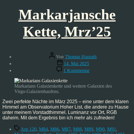
Markarjansche
Kette, Mrz’25
Beitragsautor
Von
Thomas Hanrath
Veröffentlichungsdatum
14. Mai 2025
zu
1 Kommentar
Markarjansche
Kette,
Mrz’25
Markarians Galaxienkette und weitere Galaxien des
Virgo-Galaxienhaufens.
Zwei perfekte Nächte im März 2025 – eine unter dem klaren
Himmel am Observatorium Hoher List, die andere zu Hause
unter meinem Vorstadthimmel. Luminanz vor Ort, RGB
daheim. Mit dem Ergebnis bin ich mehr als zufrieden!
Schlagwörter
Arp 120
,
M84
,
M86
,
M87
,
M88
,
M89
,
M90
,
M91
,