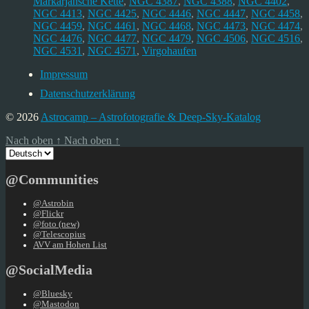
Markarjansche Kette
,
NGC 4387
,
NGC 4388
,
NGC 4402
,
NGC 4413
,
NGC 4425
,
NGC 4446
,
NGC 4447
,
NGC 4458
,
NGC 4459
,
NGC 4461
,
NGC 4468
,
NGC 4473
,
NGC 4474
,
NGC 4476
,
NGC 4477
,
NGC 4479
,
NGC 4506
,
NGC 4516
,
NGC 4531
,
NGC 4571
,
Virgohaufen
Impressum
Datenschutzerklärung
© 2026
Astrocamp – Astrofotografie & Deep-Sky-Katalog
Nach oben
↑
Nach oben
↑
Sprache
auswählen
@Communities
@Astrobin
@Flickr
@foto (new)
@Telescopius
AVV am Hohen List
@SocialMedia
@Bluesky
@Mastodon