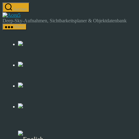
Zum
Suchen
Inhalt
Astrocamp
springen
–
Deep-Sky-Aufnahmen, Sichtbarkeitsplaner & Objektdatenbank
Astrofotografie
Menü
&
Deep-
Sky-
Katalog