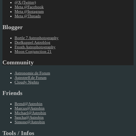
@X (Twitter)
Meta @Facebook
Meta @Instagram
Meta @Threads
Blogger
Bortle 7 Astrophotography
Dorfkuppel Astroblog
Frosth Astrophotography
Moon Conjunction 21
Community
Astronomie.de Forum
Astrotreff.de Forum
Cloudy Nights
Friends
Bernd@Astrobin
Marcus@Astrobin
Michael@Astrobin
Sascha@Astrobin
Simone@Astrobin
Tools / Infos