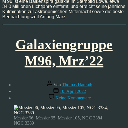
M 96 ist eine Balkenspiralgalaxie im Sternbild Löwe, etwa
34,0 Millionen Lichtjahre entfernt, und erreicht seine jährliche
Kulmination zur astronomischen Mitternacht sowie die beste
Beobachtungszeit Anfang März.
Galaxiengruppe
M96, Mrz’22
Beitragsautor
Von
Thomas Hanrath
Veröffentlichungsdatum
10. April 2022
zu
Keine Kommentare
Galaxiengruppe
M96,
Mrz’22
Messier 96, Messier 95, Messier 105, NGC 3384,
NGC 3389