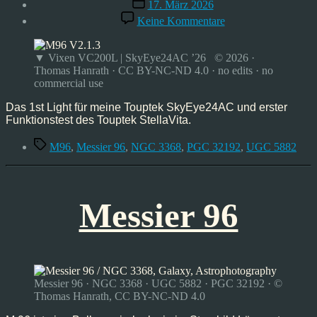
Veröffentlichungsdatum
17. März 2026
zu
Keine Kommentare
Messier
96,
Mrz’26
▼ Vixen VC200L | SkyEye24AC ’26 © 2026 ·
Thomas Hanrath · CC BY-NC-ND 4.0 · no edits · no
commercial use
Das 1st Light für meine Touptek SkyEye24AC und erster
Funktionstest des Touptek StellaVita.
Schlagwörter
M96
,
Messier 96
,
NGC 3368
,
PGC 32192
,
UGC 5882
Messier 96
Messier 96 · NGC 3368 · UGC 5882 · PGC 32192 · ©
Thomas Hanrath, CC BY-NC-ND 4.0