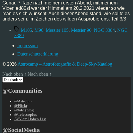
Genau 7 Tage nach meinem ersten Abend, mit meinem
Vixen ed80sf war der Himmel am 20.2.2021 wieder so wie
man es sich wünscht. Auch dieser Abend stand, wie sollte es
anders sein, im Zeichen des wilden Ausprobierens. Teil 3/3
Schlagwörter
M105
,
M96
,
Messier 105
,
Messier 96
,
NGC 3384
,
NGC
3389
Impressum
Datenschutzerklärung
© 2026
Astrocamp – Astrofotografie & Deep-Sky-Katalog
Nach oben
↑
Nach oben
↑
Sprache
auswählen
@Communities
@Astrobin
@Flickr
@foto (new)
@Telescopius
AVV am Hohen List
@SocialMedia