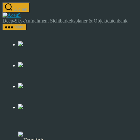
Zum
Suchen
Inhalt
Astrocamp
springen
–
Deep-Sky-Aufnahmen, Sichtbarkeitsplaner & Objektdatenbank
Astrofotografie
Menü
&
Deep-
Sky-
Katalog