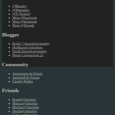
@Bluesky
@Mastodon
@X (Twitter)
Meta @Facebook
Meta @Instagram
Meta @Threads
Blogger
Bortle 7 Astrophotography
Dorfkuppel Astroblog
Frosth Astrophotography
Moon Conjunction 21
Community
Astronomie.de Forum
Astrotreff.de Forum
Cloudy Nights
Friends
Bernd@Astrobin
Marcus@Astrobin
Michael@Astrobin
Sascha@Astrobin
Simone@Astrobin