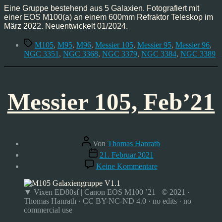
Eine Gruppe bestehend aus 5 Galaxien. Fotografiert mit
einer EOS M100(a) an einem 600mm Refraktor Teleskop im
März 2022. Neuentwickelt 01/2024.
Schlagwörter
M105
,
M95
,
M96
,
Messier 105
,
Messier 95
,
Messier 96
,
NGC 3351
,
NGC 3368
,
NGC 3379
,
NGC 3384
,
NGC 3389
Messier 105, Feb’21
Beitragsautor
Von
Thomas Hanrath
Veröffentlichungsdatum
21. Februar 2021
zu
Keine Kommentare
Messier
105,
Feb’21
▼ Vixen ED80sf | Canon EOS M100 ’21 © 2021 ·
Thomas Hanrath · CC BY-NC-ND 4.0 · no edits · no
commercial use