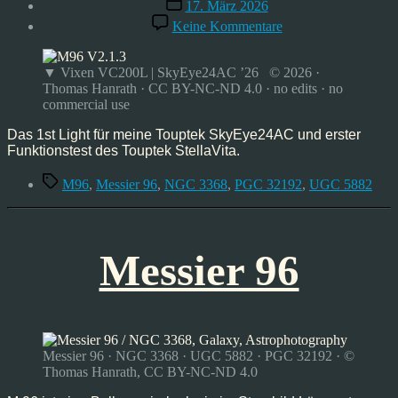
Veröffentlichungsdatum
17. März 2026
zu
Keine Kommentare
Messier
96,
Mrz’26
▼ Vixen VC200L | SkyEye24AC ’26 © 2026 ·
Thomas Hanrath · CC BY-NC-ND 4.0 · no edits · no
commercial use
Das 1st Light für meine Touptek SkyEye24AC und erster
Funktionstest des Touptek StellaVita.
Schlagwörter
M96
,
Messier 96
,
NGC 3368
,
PGC 32192
,
UGC 5882
Messier 96
Messier 96 · NGC 3368 · UGC 5882 · PGC 32192 · ©
Thomas Hanrath, CC BY-NC-ND 4.0