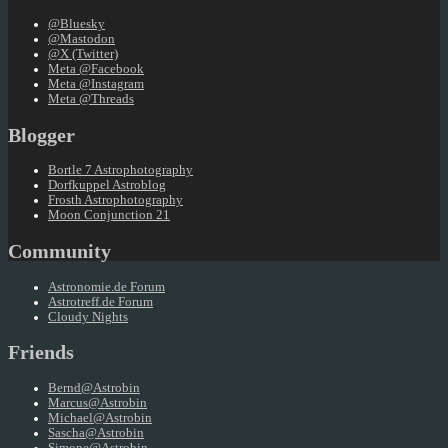
@Bluesky
@Mastodon
@X (Twitter)
Meta @Facebook
Meta @Instagram
Meta @Threads
Blogger
Bortle 7 Astrophotography
Dorfkuppel Astroblog
Frosth Astrophotography
Moon Conjunction 21
Community
Astronomie.de Forum
Astrotreff.de Forum
Cloudy Nights
Friends
Bernd@Astrobin
Marcus@Astrobin
Michael@Astrobin
Sascha@Astrobin
Simone@Astrobin