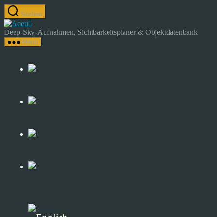
Zum
Suchen
Inhalt
Astrocamp
springen
–
Deep-Sky-Aufnahmen, Sichtbarkeitsplaner & Objektdatenbank
Astrofotografie
Menü
&
Deep-
Sky-
Katalog