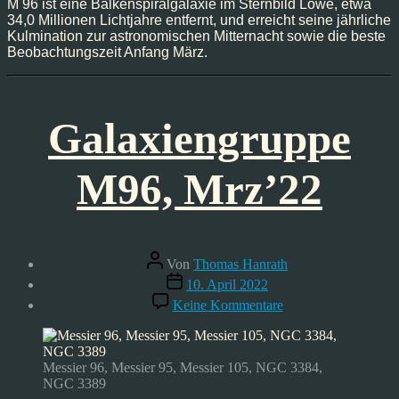
M 96 ist eine Balkenspiralgalaxie im Sternbild Löwe, etwa
34,0 Millionen Lichtjahre entfernt, und erreicht seine jährliche
Kulmination zur astronomischen Mitternacht sowie die beste
Beobachtungszeit Anfang März.
Galaxiengruppe
M96, Mrz’22
Beitragsautor
Von
Thomas Hanrath
Veröffentlichungsdatum
10. April 2022
zu
Keine Kommentare
Galaxiengruppe
M96,
Mrz’22
Messier 96, Messier 95, Messier 105, NGC 3384,
NGC 3389