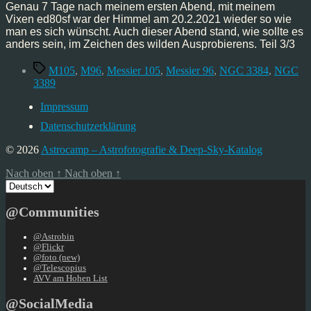
Genau 7 Tage nach meinem ersten Abend, mit meinem
Vixen ed80sf war der Himmel am 20.2.2021 wieder so wie
man es sich wünscht. Auch dieser Abend stand, wie sollte es
anders sein, im Zeichen des wilden Ausprobierens. Teil 3/3
Schlagwörter
M105
,
M96
,
Messier 105
,
Messier 96
,
NGC 3384
,
NGC
3389
Impressum
Datenschutzerklärung
© 2026
Astrocamp – Astrofotografie & Deep-Sky-Katalog
Nach oben
↑
Nach oben
↑
Sprache
auswählen
@Communities
@Astrobin
@Flickr
@foto (new)
@Telescopius
AVV am Hohen List
@SocialMedia