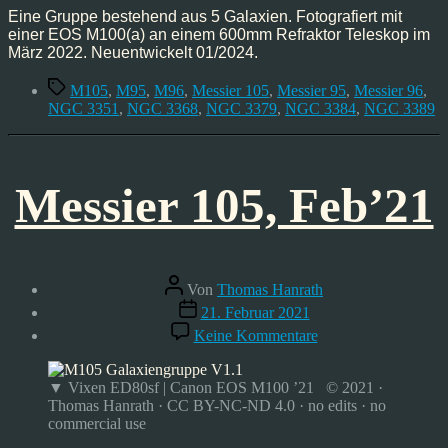
Eine Gruppe bestehend aus 5 Galaxien. Fotografiert mit
einer EOS M100(a) an einem 600mm Refraktor Teleskop im
März 2022. Neuentwickelt 01/2024.
Schlagwörter
M105
,
M95
,
M96
,
Messier 105
,
Messier 95
,
Messier 96
,
NGC 3351
,
NGC 3368
,
NGC 3379
,
NGC 3384
,
NGC 3389
Messier 105, Feb’21
Beitragsautor
Von
Thomas Hanrath
Veröffentlichungsdatum
21. Februar 2021
zu
Keine Kommentare
Messier
105,
Feb’21
▼ Vixen ED80sf | Canon EOS M100 ’21 © 2021 ·
Thomas Hanrath · CC BY-NC-ND 4.0 · no edits · no
commercial use