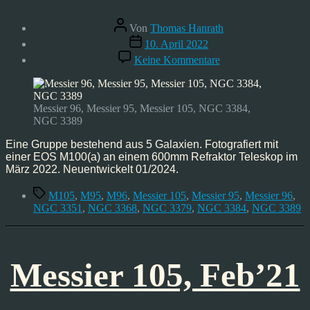
Beitragsautor
Von
Thomas Hanrath
Veröffentlichungsdatum
10. April 2022
zu
Keine Kommentare
Galaxiengruppe
M96,
Mrz’22
Messier 96, Messier 95, Messier 105, NGC 3384,
NGC 3389
Eine Gruppe bestehend aus 5 Galaxien. Fotografiert mit
einer EOS M100(a) an einem 600mm Refraktor Teleskop im
März 2022. Neuentwickelt 01/2024.
Schlagwörter
M105
,
M95
,
M96
,
Messier 105
,
Messier 95
,
Messier 96
,
NGC 3351
,
NGC 3368
,
NGC 3379
,
NGC 3384
,
NGC 3389
Messier 105, Feb’21