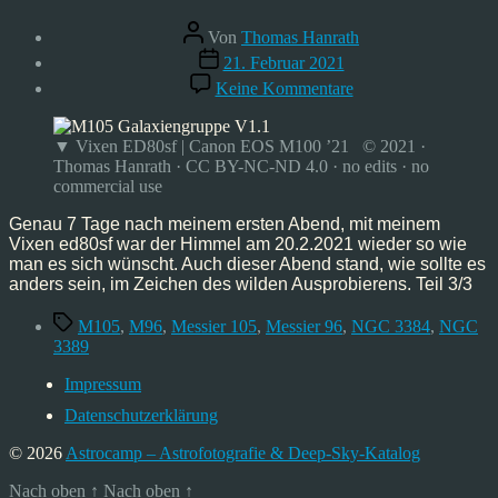
Beitragsautor
Von
Thomas Hanrath
Veröffentlichungsdatum
21. Februar 2021
zu
Keine Kommentare
Messier
105,
Feb’21
▼ Vixen ED80sf | Canon EOS M100 ’21 © 2021 ·
Thomas Hanrath · CC BY-NC-ND 4.0 · no edits · no
commercial use
Genau 7 Tage nach meinem ersten Abend, mit meinem
Vixen ed80sf war der Himmel am 20.2.2021 wieder so wie
man es sich wünscht. Auch dieser Abend stand, wie sollte es
anders sein, im Zeichen des wilden Ausprobierens. Teil 3/3
Schlagwörter
M105
,
M96
,
Messier 105
,
Messier 96
,
NGC 3384
,
NGC
3389
Impressum
Datenschutzerklärung
© 2026
Astrocamp – Astrofotografie & Deep-Sky-Katalog
Nach oben
↑
Nach oben
↑