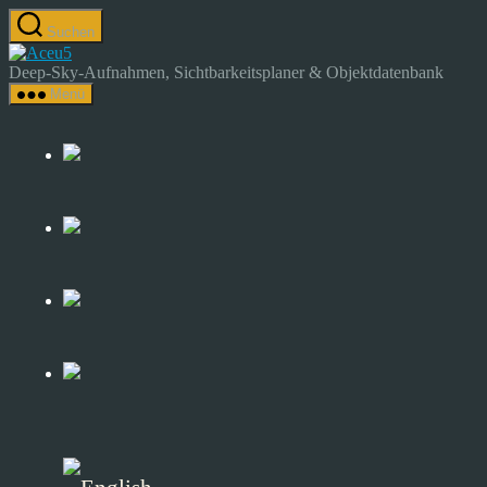
Zum
Suchen
Inhalt
Astrocamp
springen
–
Deep-Sky-Aufnahmen, Sichtbarkeitsplaner & Objektdatenbank
Astrofotografie
Menü
&
Deep-
Sky-
Katalog