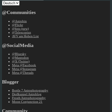
Sprache
auswählen
@Communities
@Astrobin
@Flickr
@foto (new)
@Telescopius
AVV am Hohen List
@SocialMedia
@Bluesky
@Mastodon
@X (Twitter)
Meta @Facebook
Meta @Instagram
Meta @Threads
Blogger
Bortle 7 Astrophotography
Dorfkuppel Astroblog
Frosth Astrophotography
Moon Conjunction 21
Community