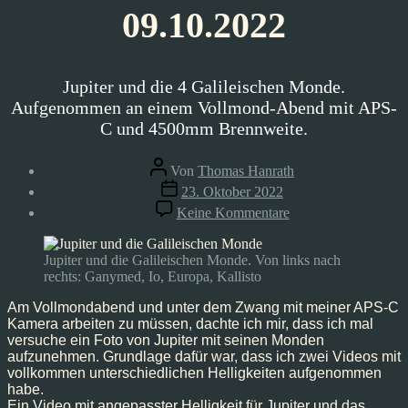
09.10.2022
Jupiter und die 4 Galileischen Monde.
Aufgenommen an einem Vollmond-Abend mit APS-
C und 4500mm Brennweite.
Beitragsautor
Von
Thomas Hanrath
Veröffentlichungsdatum
23. Oktober 2022
zu
Keine Kommentare
Astrofoto:
Jupiter
und
Jupiter und die Galileischen Monde. Von links nach
Galileische
rechts: Ganymed, Io, Europa, Kallisto
Monde
–
Am Vollmondabend und unter dem Zwang mit meiner APS-C
09.10.2022
Kamera arbeiten zu müssen, dachte ich mir, dass ich mal
versuche ein Foto von Jupiter mit seinen Monden
aufzunehmen. Grundlage dafür war, dass ich zwei Videos mit
vollkommen unterschiedlichen Helligkeiten aufgenommen
habe.
Ein Video mit angepasster Helligkeit für Jupiter und das