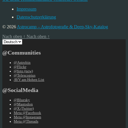
Impressum
Datenschutzerklärung
© 2026
Astrocamp – Astrofotografie & Deep-Sky-Katalog
Nach oben
↑
Nach oben
↑
Sprache
auswählen
@Communities
@Astrobin
@Flickr
@foto (new)
@Telescopius
AVV am Hohen List
@SocialMedia
@Bluesky
@Mastodon
@X (Twitter)
Meta @Facebook
Meta @Instagram
Meta @Threads