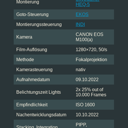
Montierung
HEQ-5
Goto-Steuerung
EKOS
Montierungssteuerung
INDI
CANON EOS
Kamera
M100(a)
Film-Auflösung
1280×720, 50/s
Methode
Fokalprojektion
Kamerasteuerung
nativ
Aufnahmedatum
09.10.2022
2x 25% out of
Belichtungszeit Lights
10.000 Frames
Empfindlichkeit
ISO 1600
Nachentwicklungsdatum
10.10.2022
PIPP,
Stacking, Integration