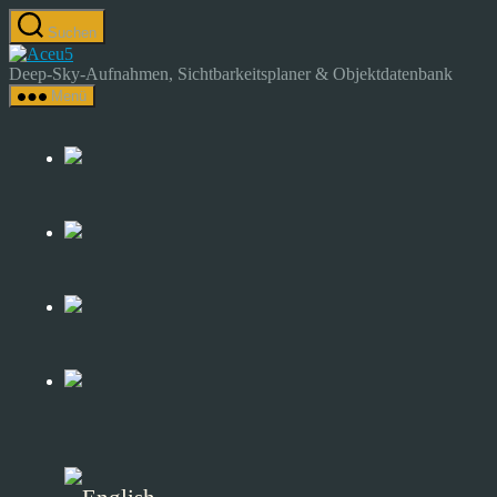
Zum
Suchen
Inhalt
Astrocamp
springen
–
Deep-Sky-Aufnahmen, Sichtbarkeitsplaner & Objektdatenbank
Astrofotografie
Menü
&
Deep-
Sky-
Katalog