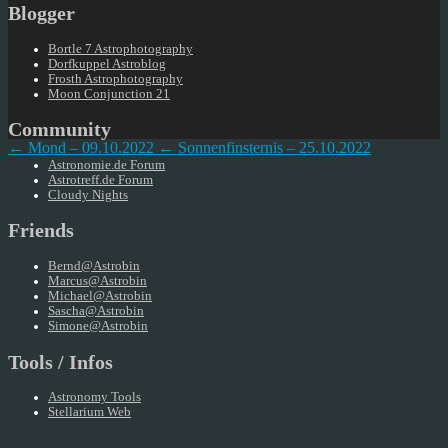
Blogger
Bortle 7 Astrophotography
Dorfkuppel Astroblog
Frosth Astrophotography
Moon Conjunction 21
Community
← Mond – 09.10.2022
← Sonnenfinsternis – 25.10.2022
Astronomie.de Forum
Astrotreff.de Forum
Cloudy Nights
Friends
Bernd@Astrobin
Marcus@Astrobin
Michael@Astrobin
Sascha@Astrobin
Simone@Astrobin
Tools / Infos
Astronomy Tools
Stellarium Web