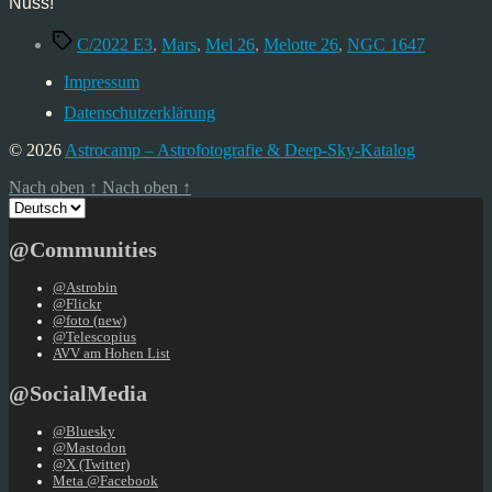
Nuss!
Schlagwörter
C/2022 E3
,
Mars
,
Mel 26
,
Melotte 26
,
NGC 1647
Impressum
Datenschutzerklärung
© 2026
Astrocamp – Astrofotografie & Deep-Sky-Katalog
Nach oben
↑
Nach oben
↑
Sprache
auswählen
@Communities
@Astrobin
@Flickr
@foto (new)
@Telescopius
AVV am Hohen List
@SocialMedia
@Bluesky
@Mastodon
@X (Twitter)
Meta @Facebook