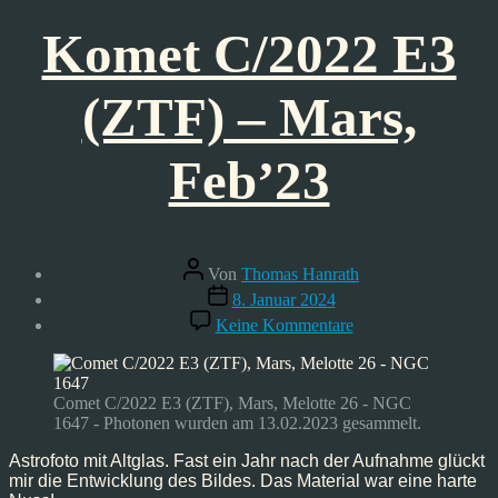
Komet C/2022 E3
(ZTF) – Mars,
Feb’23
Beitragsautor
Von
Thomas Hanrath
Veröffentlichungsdatum
8. Januar 2024
zu
Keine Kommentare
Komet
C/2022
E3
(ZTF)
Comet C/2022 E3 (ZTF), Mars, Melotte 26 - NGC
–
1647 - Photonen wurden am 13.02.2023 gesammelt.
Mars,
Feb’23
Astrofoto mit Altglas. Fast ein Jahr nach der Aufnahme glückt
mir die Entwicklung des Bildes. Das Material war eine harte