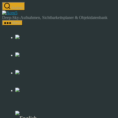
Zum
Suchen
Inhalt
Astrocamp
springen
–
Deep-Sky-Aufnahmen, Sichtbarkeitsplaner & Objektdatenbank
Astrofotografie
Menü
&
Deep-
Sky-
Katalog