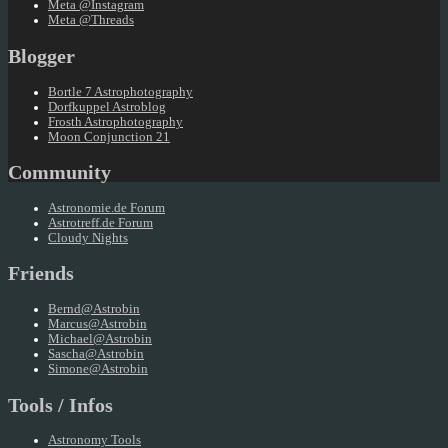
Meta @Instagram
Meta @Threads
Blogger
Bortle 7 Astrophotography
Dorfkuppel Astroblog
Frosth Astrophotography
Moon Conjunction 21
Community
Astronomie.de Forum
Astrotreff.de Forum
Cloudy Nights
Friends
Bernd@Astrobin
Marcus@Astrobin
Michael@Astrobin
Sascha@Astrobin
Simone@Astrobin
Tools / Infos
Astronomy Tools