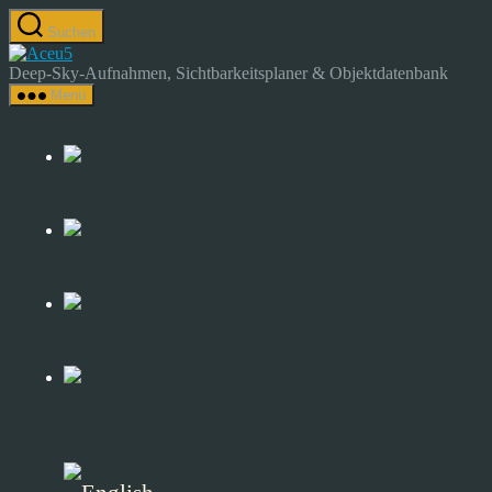
Zum
Suchen
Inhalt
Astrocamp
springen
–
Deep-Sky-Aufnahmen, Sichtbarkeitsplaner & Objektdatenbank
Astrofotografie
Menü
&
Deep-
Sky-
Katalog