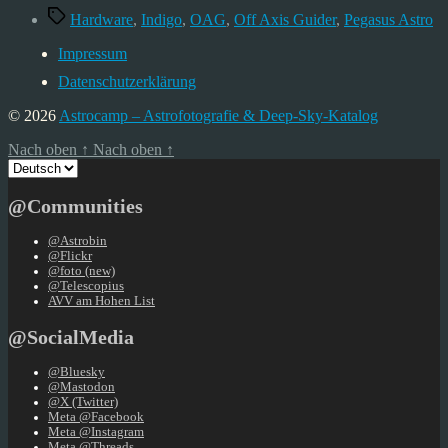
Schlagwörter
Hardware
,
Indigo
,
OAG
,
Off Axis Guider
,
Pegasus Astro
Impressum
Datenschutzerklärung
© 2026
Astrocamp – Astrofotografie & Deep-Sky-Katalog
Nach oben
↑
Nach oben
↑
Sprache
auswählen
@Communities
@Astrobin
@Flickr
@foto (new)
@Telescopius
AVV am Hohen List
@SocialMedia
@Bluesky
@Mastodon
@X (Twitter)
Meta @Facebook
Meta @Instagram
Meta @Threads