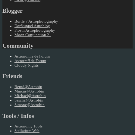
Blogger
Bortle 7 Astrophotography
Dorfkuppel Astroblog
Frosth Astrophotography
Moon Conjunction 21
Community
Astronomie.de Forum
Astrotreff.de Forum
Cloudy Nights
Friends
Bernd@Astrobin
Marcus@Astrobin
Michael@Astrobin
Sascha@Astrobin
Simone@Astrobin
Tools / Infos
Astronomy Tools
Stellarium Web