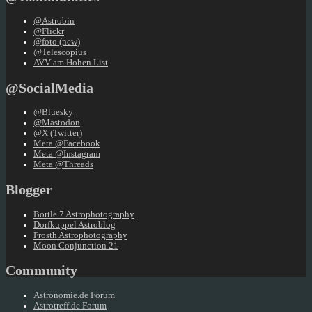
@Astrobin
@Flickr
@foto (new)
@Telescopius
AVV am Hohen List
@SocialMedia
@Bluesky
@Mastodon
@X (Twitter)
Meta @Facebook
Meta @Instagram
Meta @Threads
Blogger
Bortle 7 Astrophotography
Dorfkuppel Astroblog
Frosth Astrophotography
Moon Conjunction 21
Community
Astronomie.de Forum
Astrotreff.de Forum