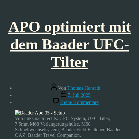
APO optimiert mit
dem Baader UFC-
Tilter
Beitragsautor
Von
Thomas Hanrath
Veröffentlichungsdatum
7. Juli 2025
zu
Keine Kommentare
APO
optimiert
mit
Von links nach rechts: UFC-System, UFC-Tilter,
dem
7,5mm M68 Verlängerungshülse, M68
Baader
Schnellwechselsystem, Baader Field Flattener, Baader
UFC-
OAZ, Baader Travel Companion.