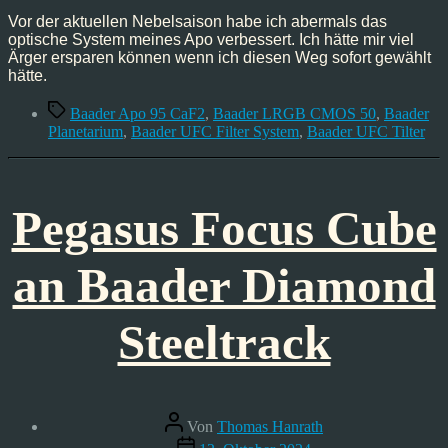
Tilter
Vor der aktuellen Nebelsaison habe ich abermals das
optische System meines Apo verbessert. Ich hätte mir viel
Ärger ersparen können wenn ich diesen Weg sofort gewählt
hätte.
Schlagwörter
Baader Apo 95 CaF2
,
Baader LRGB CMOS 50
,
Baader
Planetarium
,
Baader UFC Filter System
,
Baader UFC Tilter
Pegasus Focus Cube
an Baader Diamond
Steeltrack
Beitragsautor
Von
Thomas Hanrath
Veröffentlichungsdatum