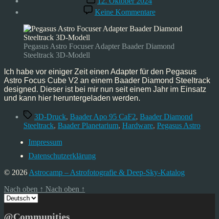
12. Oktober 2024
zu
Keine Kommentare
Pegasus
Focus
Cube
an
Pegasus Astro Focuser Adapter Baader Diamond
Baader
Steeltrack 3D-Modell
Diamond
Steeltrack
Ich habe vor einiger Zeit einen Adapter für den Pegasus
Astro Focus Cube V2 an einem Baader Diamond Steeltrack
designed. Dieser ist bei mir nun seit einem Jahr im Einsatz
und kann hier heruntergeladen werden.
Schlagwörter
3D-Druck
,
Baader Apo 95 CaF2
,
Baader Diamond
Steeltrack
,
Baader Planetarium
,
Hardware
,
Pegasus Astro
Impressum
Datenschutzerklärung
© 2026
Astrocamp – Astrofotografie & Deep-Sky-Katalog
Nach oben
↑
Nach oben
↑
Sprache
auswählen
@Communities