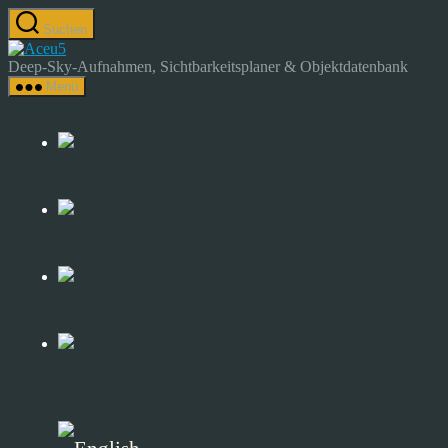
Zum
Suchen
Inhalt
Astrocamp
springen
–
Deep-Sky-Aufnahmen, Sichtbarkeitsplaner & Objektdatenbank
Astrofotografie
Menü
&
Deep-
Sky-
Katalog