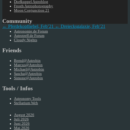
Dorfkuppel Astroblog
Frosth Astrophotography
Moon Conjunction 21
Community
← Pferdekopfnebel, Feb’21
← Dreiecksgalaxie, Feb’21
Astronomie.de Forum
Astrotreff.de Forum
Cloudy Nights
Friends
Bernd@Astrobin
Marcus@Astrobin
Michael@Astrobin
Sascha@Astrobin
Simone@Astrobin
Tools / Infos
Astronomy Tools
Stellarium Web
August 2026
Juli 2026
Juni 2026
Mai 2026