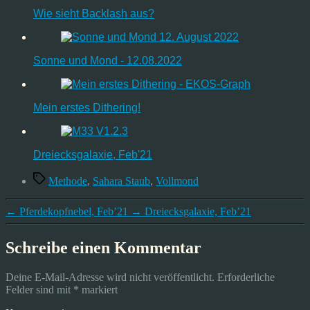
Wie sieht Backlash aus?
Sonne und Mond - 12.08.2022
Mein erstes Dithering!
Dreiecksgalaxie, Feb'21
Schlagwörter
Methode
,
Sahara Staub
,
Vollmond
←
Pferdekopfnebel, Feb’21
→
Dreiecksgalaxie, Feb’21
Schreibe einen Kommentar
Deine E-Mail-Adresse wird nicht veröffentlicht.
Erforderliche
Felder sind mit
*
markiert