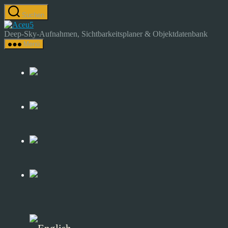
Zum
Suchen
Inhalt
Astrocamp
springen
–
Deep-Sky-Aufnahmen, Sichtbarkeitsplaner & Objektdatenbank
Astrofotografie
Menü
&
Deep-
Sky-
Katalog