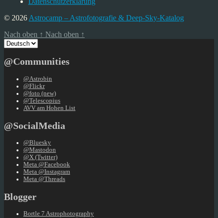
Datenschutzerklärung
© 2026
Astrocamp – Astrofotografie & Deep-Sky-Katalog
Nach oben
↑
Nach oben
↑
Sprache
auswählen
@Communities
@Astrobin
@Flickr
@foto (new)
@Telescopius
AVV am Hohen List
@SocialMedia
@Bluesky
@Mastodon
@X (Twitter)
Meta @Facebook
Meta @Instagram
Meta @Threads
Blogger
Bortle 7 Astrophotography