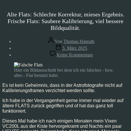
Alte Flats: Schlechte Korrektur, mieses Ergebnis.
Frische Flats: Saubere Kalibrierung, viel bessere
Bildqualität.
Beitragsautor
Von
Thomas Hanrath
Veröffentlichungsdatum
5. März 2025
zu
Keine Kommentare
Alte
Flats
sind
Hier ein Bildausschnitt bei dem ich ein falsches - bzw.
wie
altes - Flat benutzt habe.
alte
Zahnbürsten
Es ist kein Geheimnis, dass in der Astrofotografie nicht auf
Kalibrierungsframes verzichtet werden sollte.
Ich habe in der Vergangenheit gerne immer mal wieder auf
ältere FLATS zurück gegriffen und of hat das ganz toll
funktioniert.
Dieses Mal habe ich nach einigen Monaten mein Vixen
VC200L aus der Kiste hervorgekramt und Nachts ein paar