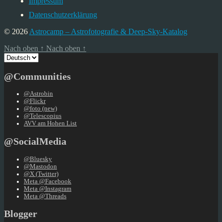
Impressum
Datenschutzerklärung
© 2026
Astrocamp – Astrofotografie & Deep-Sky-Katalog
Nach oben
↑
Nach oben
↑
Sprache
auswählen
@Communities
@Astrobin
@Flickr
@foto (new)
@Telescopius
AVV am Hohen List
@SocialMedia
@Bluesky
@Mastodon
@X (Twitter)
Meta @Facebook
Meta @Instagram
Meta @Threads
Blogger