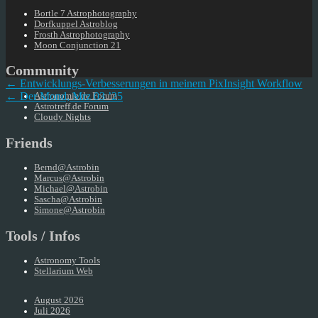
Bortle 7 Astrophotography
Dorfkuppel Astroblog
Frosth Astrophotography
Moon Conjunction 21
Community
← Entwicklungs-Verbesserungen in meinem PixInsight Workflow
← Der Mond, Mrz 03 ’25
Astronomie.de Forum
Astrotreff.de Forum
Cloudy Nights
Friends
Bernd@Astrobin
Marcus@Astrobin
Michael@Astrobin
Sascha@Astrobin
Simone@Astrobin
Tools / Infos
Astronomy Tools
Stellarium Web
August 2026
Juli 2026