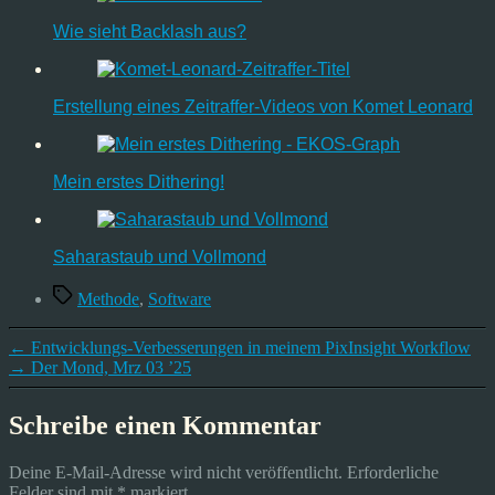
Wie sieht Backlash aus?
Erstellung eines Zeitraffer-Videos von Komet Leonard
Mein erstes Dithering!
Saharastaub und Vollmond
Schlagwörter
Methode
,
Software
←
Entwicklungs-Verbesserungen in meinem PixInsight Workflow
→
Der Mond, Mrz 03 ’25
Schreibe einen Kommentar
Deine E-Mail-Adresse wird nicht veröffentlicht.
Erforderliche
Felder sind mit
*
markiert