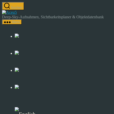
Zum
Suchen
Inhalt
Astrocamp
springen
–
Deep-Sky-Aufnahmen, Sichtbarkeitsplaner & Objektdatenbank
Astrofotografie
Menü
&
Deep-
Sky-
Katalog