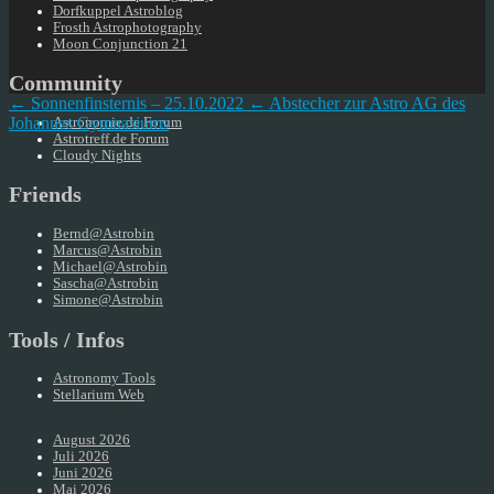
Dorfkuppel Astroblog
Frosth Astrophotography
Moon Conjunction 21
Community
← Sonnenfinsternis – 25.10.2022
← Abstecher zur Astro AG des
Johannes Gymnasiums
Astronomie.de Forum
Astrotreff.de Forum
Cloudy Nights
Friends
Bernd@Astrobin
Marcus@Astrobin
Michael@Astrobin
Sascha@Astrobin
Simone@Astrobin
Tools / Infos
Astronomy Tools
Stellarium Web
August 2026
Juli 2026
Juni 2026
Mai 2026