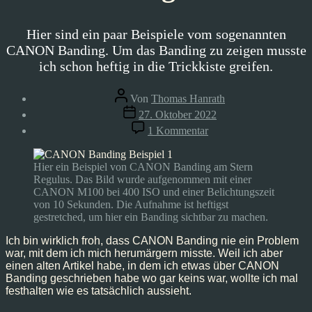
Hier sind ein paar Beispiele vom sogenannten
CANON Banding. Um das Banding zu zeigen musste
ich schon heftig in die Trickkiste greifen.
Beitragsautor
Von
Thomas Hanrath
Veröffentlichungsdatum
27. Oktober 2022
zu
1 Kommentar
Wie
sieht
CANON
Hier ein Beispiel von CANON Banding am Stern
Banding
Regulus. Das Bild wurde aufgenommen mit einer
aus?
CANON M100 bei 400 ISO und einer Belichtungszeit
von 10 Sekunden. Die Aufnahme ist heftigst
gestretched, um hier ein Banding sichtbar zu machen.
Ich bin wirklich froh, dass CANON Banding nie ein Problem
war, mit dem ich mich herumärgern misste. Weil ich aber
einen alten Artikel habe, in dem ich etwas über CANON
Banding geschrieben habe wo gar keins war, wollte ich mal
festhalten wie es tatsächlich aussieht.