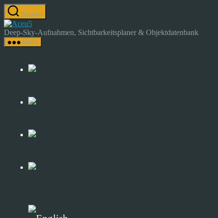
Zum
Suchen
Inhalt
Astrocamp
springen
–
Deep-Sky-Aufnahmen, Sichtbarkeitsplaner & Objektdatenbank
Astrofotografie
Menü
&
Deep-
Sky-
Katalog