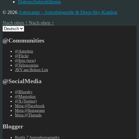
Datenschutzerklärung
© 2026
Astrocamp – Astrofotografie & Deep-Sky-Katalog
Nach oben
↑
Nach oben
↑
Sprache
auswählen
@Communities
@Astrobin
@Flickr
@foto (new)
@Telescopius
AVV am Hohen List
@SocialMedia
@Bluesky
@Mastodon
@X (Twitter)
Meta @Facebook
Meta @Instagram
Meta @Threads
Blogger
Bortle 7 Astrophotography