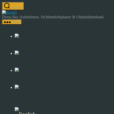
Zum
Suchen
Inhalt
Astrocamp
springen
–
Deep-Sky-Aufnahmen, Sichtbarkeitsplaner & Objektdatenbank
Astrofotografie
Menü
&
Deep-
Sky-
Katalog