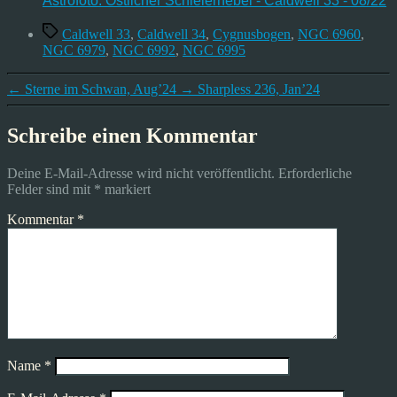
Astrofoto: Östlicher Schleiernebel - Caldwell 33 - 08/22
Schlagwörter
Caldwell 33
,
Caldwell 34
,
Cygnusbogen
,
NGC 6960
,
NGC 6979
,
NGC 6992
,
NGC 6995
←
Sterne im Schwan, Aug’24
→
Sharpless 236, Jan’24
Schreibe einen Kommentar
Deine E-Mail-Adresse wird nicht veröffentlicht.
Erforderliche
Felder sind mit
*
markiert
Kommentar
*
Name
*