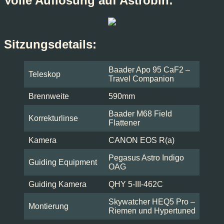
Volle Auflösung auf Astrobin:
Sitzungsdetails:
Baader Apo 95 CaF2 –
Teleskop
Travel Companion
Brennweite
590mm
Baader M68 Field
Korrekturlinse
Flattener
Kamera
CANON EOS R(a)
Pegasus Astro Indigo
Guiding Equipment
OAG
Guiding Kamera
QHY 5-III-462C
Skywatcher HEQ5 Pro –
Montierung
Riemen und Hypertuned