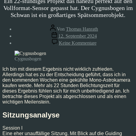
Ein 22-stündiges Projekt das nahezu perfekt auf den
Vollformat-Sensor gepasst hat. Der Cygnusbogen im
Schwan ist ein großartiges Spätsommerobjekt.
Beitragsautor
Von
Thomas Hanrath
Veröffentlichungsdatum
12. September 2024
zu
Keine Kommentare
Cygnusbogen,
Aug’24
Cygnusbogen
Ich bin mit diesem Ergebnis nicht wirklich zufrieden.
Allerdings hat es zu der Entscheidung geführt, dass ich in
den kommenden Wochen eine gekühlte Mono-Astrokamera
kaufen werde. Mehr als 22 Stunden Belichtungszeit für
dieses Ergebnis fühlen sich für mich unbefriedigend an. Ich
betrachte dieses Projekt als abgeschlossen und als einen
wichtigen Meilenstein.
Sitzungsanalyse
Session I
Eine eher unauffällige Sitzung. Mit Blick auf die Guiding