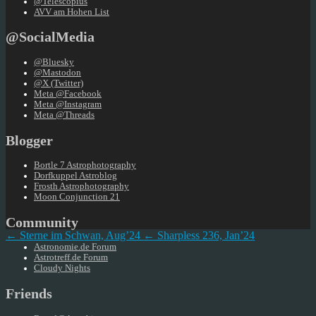
@Telescopius
AVV am Hohen List
@SocialMedia
@Bluesky
@Mastodon
@X (Twitter)
Meta @Facebook
Meta @Instagram
Meta @Threads
Blogger
Bortle 7 Astrophotography
Dorfkuppel Astroblog
Frosth Astrophotography
Moon Conjunction 21
Community
← Sterne im Schwan, Aug’24
← Sharpless 236, Jan’24
Astronomie.de Forum
Astrotreff.de Forum
Cloudy Nights
Friends