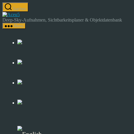
Zum
Suchen
Inhalt
Astrocamp
springen
–
Deep-Sky-Aufnahmen, Sichtbarkeitsplaner & Objektdatenbank
Astrofotografie
Menü
&
Deep-
Sky-
Katalog