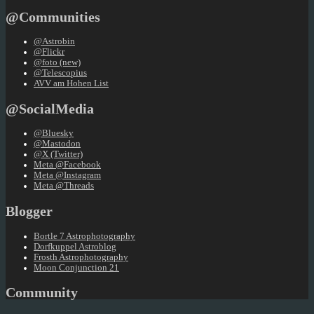
@Communities
@Astrobin
@Flickr
@foto (new)
@Telescopius
AVV am Hohen List
@SocialMedia
@Bluesky
@Mastodon
@X (Twitter)
Meta @Facebook
Meta @Instagram
Meta @Threads
Blogger
Bortle 7 Astrophotography
Dorfkuppel Astroblog
Frosth Astrophotography
Moon Conjunction 21
Community