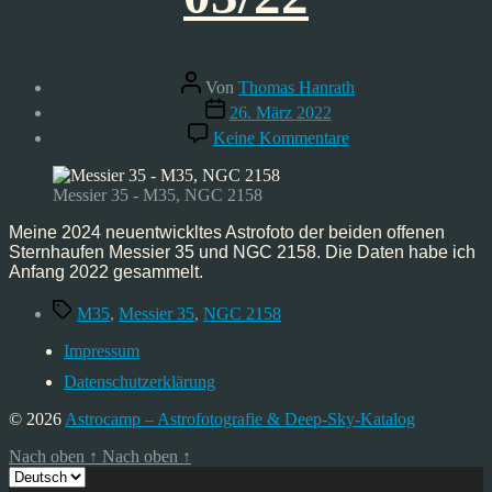
Beitragsautor
Von
Thomas Hanrath
Veröffentlichungsdatum
26. März 2022
zu
Keine Kommentare
Astrofoto:
Messier
35
Messier 35 - M35, NGC 2158
und
NGC
Meine 2024 neuentwickltes Astrofoto der beiden offenen
2158
Sternhaufen Messier 35 und NGC 2158. Die Daten habe ich
–
Anfang 2022 gesammelt.
03/22
Schlagwörter
M35
,
Messier 35
,
NGC 2158
Impressum
Datenschutzerklärung
© 2026
Astrocamp – Astrofotografie & Deep-Sky-Katalog
Nach oben
↑
Nach oben
↑
Sprache
auswählen