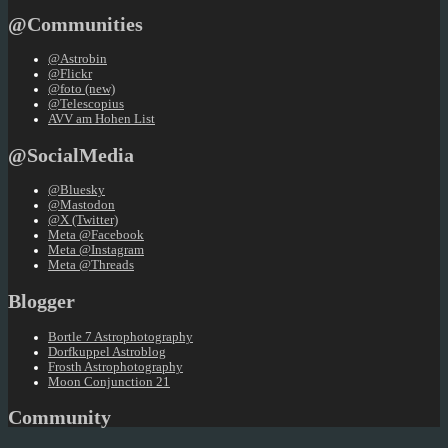
@Communities
@Astrobin
@Flickr
@foto (new)
@Telescopius
AVV am Hohen List
@SocialMedia
@Bluesky
@Mastodon
@X (Twitter)
Meta @Facebook
Meta @Instagram
Meta @Threads
Blogger
Bortle 7 Astrophotography
Dorfkuppel Astroblog
Frosth Astrophotography
Moon Conjunction 21
Community