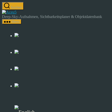
Zum
Suchen
Inhalt
Astrocamp
springen
–
Deep-Sky-Aufnahmen, Sichtbarkeitsplaner & Objektdatenbank
Astrofotografie
Menü
&
Deep-
Sky-
Katalog