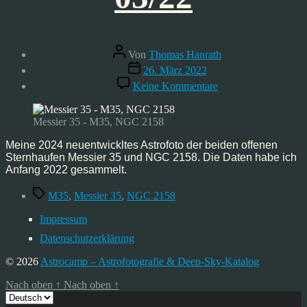
Beitragsautor
Von
Thomas Hanrath
Veröffentlichungsdatum
26. März 2022
zu
Keine Kommentare
Astrofoto:
Messier
35
Messier 35 - M35, NGC 2158
und
NGC
Meine 2024 neuentwickltes Astrofoto der beiden offenen
2158
Sternhaufen Messier 35 und NGC 2158. Die Daten habe ich
–
Anfang 2022 gesammelt.
03/22
Schlagwörter
M35
,
Messier 35
,
NGC 2158
Impressum
Datenschutzerklärung
© 2026
Astrocamp – Astrofotografie & Deep-Sky-Katalog
Nach oben
↑
Nach oben
↑
Sprache
auswählen