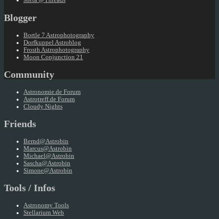
Meta @Threads
Blogger
Bortle 7 Astrophotography
Dorfkuppel Astroblog
Frosth Astrophotography
Moon Conjunction 21
Community
Astronomie.de Forum
Astrotreff.de Forum
Cloudy Nights
Friends
Bernd@Astrobin
Marcus@Astrobin
Michael@Astrobin
Sascha@Astrobin
Simone@Astrobin
Tools / Infos
Astronomy Tools
Stellarium Web