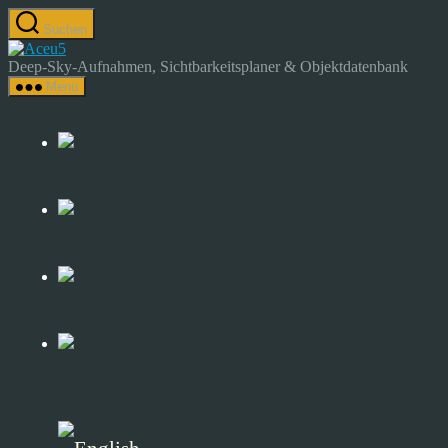
Zum
Suchen
Inhalt
Astrocamp
springen
–
Deep-Sky-Aufnahmen, Sichtbarkeitsplaner & Objektdatenbank
Astrofotografie
Menü
&
Deep-
Sky-
Katalog