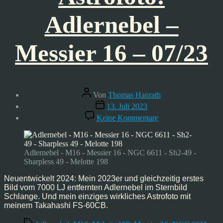
Adlernebel –
Messier 16 – 07/23
Beitragsautor
Von
Thomas Hanrath
Veröffentlichungsdatum
13. Juli 2023
zu
Keine Kommentare
Astrofoto:
Adlernebel
–
Messier
Adlernebel - M16 - Messier 16 - NGC 6611 - Sh2-49 -
16
Sharpless 49 - Melotte 198
–
07/23
Neuentwickelt 2024: Mein 2023er und gleichzeitig erstes
Bild vom 7000 LJ entfernten Adlernebel im Sternbild
Schlange. Und mein einziges wirkliches Astrofoto mit
meinem Takahashi FS-60CB.
Schlagwörter