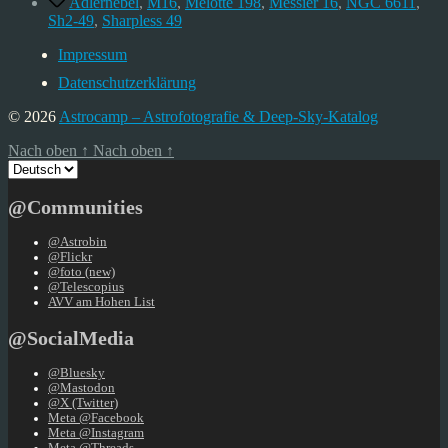
Adlernebel
,
M16
,
Melotte 198
,
Messier 16
,
NGC 6611
,
Sh2-49
,
Sharpless 49
Impressum
Datenschutzerklärung
© 2026
Astrocamp – Astrofotografie & Deep-Sky-Katalog
Nach oben
↑
Nach oben
↑
Sprache
auswählen
@Communities
@Astrobin
@Flickr
@foto (new)
@Telescopius
AVV am Hohen List
@SocialMedia
@Bluesky
@Mastodon
@X (Twitter)
Meta @Facebook
Meta @Instagram