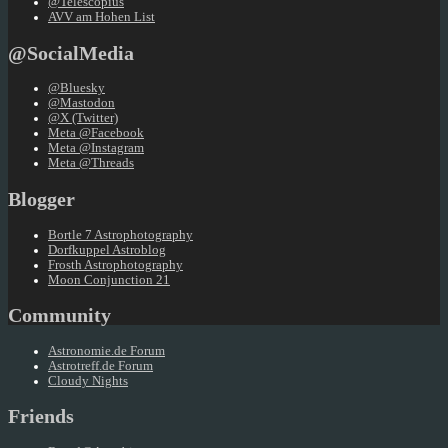
@Telescopius
AVV am Hohen List
@SocialMedia
@Bluesky
@Mastodon
@X (Twitter)
Meta @Facebook
Meta @Instagram
Meta @Threads
Blogger
Bortle 7 Astrophotography
Dorfkuppel Astroblog
Frosth Astrophotography
Moon Conjunction 21
Community
Astronomie.de Forum
Astrotreff.de Forum
Cloudy Nights
Friends