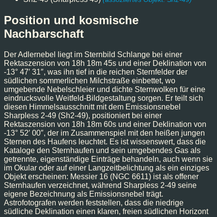
Position und kosmische
Nachbarschaft
Der Adlernebel liegt im Sternbild Schlange bei einer
Rektaszension von 18h 18m 45s und einer Deklination von
-13° 47′ 31″, was ihn tief in die reichen Sternfelder der
südlichen sommerlichen Milchstraße einbettet, wo
umgebende Nebelschleier und dichte Sternwolken für eine
eindrucksvolle Weitfeld-Bildgestaltung sorgen. Er teilt sich
diesen Himmelsausschnitt mit dem Emissionsnebel
Sharpless 2-49 (Sh2-49), positioniert bei einer
Rektaszension von 18h 18m 60s und einer Deklination von
-13° 52′ 00″, der im Zusammenspiel mit den heißen jungen
Sternen des Haufens leuchtet. Es ist wissenswert, dass die
Kataloge den Sternhaufen und sein umgebendes Gas als
getrennte, eigenständige Einträge behandeln, auch wenn sie
im Okular oder auf einer Langzeitbelichtung als ein einziges
Objekt erscheinen: Messier 16 (NGC 6611) ist als offener
Sternhaufen verzeichnet, während Sharpless 2-49 seine
eigene Bezeichnung als Emissionsnebel trägt.
Astrofotografen werden feststellen, dass die niedrige
südliche Deklination einen klaren, freien südlichen Horizont