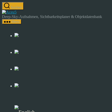
Zum
Suchen
Inhalt
Astrocamp
springen
–
Deep-Sky-Aufnahmen, Sichtbarkeitsplaner & Objektdatenbank
Astrofotografie
Menü
&
Deep-
Sky-
Katalog