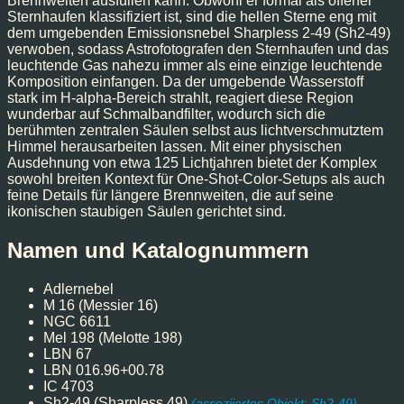
Brennweiten ausfüllen kann. Obwohl er formal als offener
Sternhaufen klassifiziert ist, sind die hellen Sterne eng mit
dem umgebenden Emissionsnebel Sharpless 2-49 (Sh2-49)
verwoben, sodass Astrofotografen den Sternhaufen und das
leuchtende Gas nahezu immer als eine einzige leuchtende
Komposition einfangen. Da der umgebende Wasserstoff
stark im H-alpha-Bereich strahlt, reagiert diese Region
wunderbar auf Schmalbandfilter, wodurch sich die
berühmten zentralen Säulen selbst aus lichtverschmutztem
Himmel herausarbeiten lassen. Mit einer physischen
Ausdehnung von etwa 125 Lichtjahren bietet der Komplex
sowohl breiten Kontext für One-Shot-Color-Setups als auch
feine Details für längere Brennweiten, die auf seine
ikonischen staubigen Säulen gerichtet sind.
Namen und Katalognummern
Adlernebel
M 16 (Messier 16)
NGC 6611
Mel 198 (Melotte 198)
LBN 67
LBN 016.96+00.78
IC 4703
Sh2-49 (Sharpless 49)
(assoziiertes Objekt: Sh2-49)