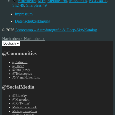
Adlernebel
,
M16
,
Melotte 198
,
Messier 16
,
NGC 6611
,
Sh2-49
,
Sharpless 49
Impressum
Datenschutzerklärung
© 2026
Astrocamp – Astrofotografie & Deep-Sky-Katalog
Nach oben
↑
Nach oben
↑
Sprache
auswählen
@Communities
@Astrobin
@Flickr
@foto (new)
@Telescopius
AVV am Hohen List
@SocialMedia
@Bluesky
@Mastodon
@X (Twitter)
Meta @Facebook
Meta @Instagram