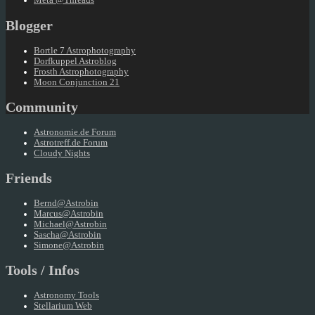
Meta @Threads
Blogger
Bortle 7 Astrophotography
Dorfkuppel Astroblog
Frosth Astrophotography
Moon Conjunction 21
Community
Astronomie.de Forum
Astrotreff.de Forum
Cloudy Nights
Friends
Bernd@Astrobin
Marcus@Astrobin
Michael@Astrobin
Sascha@Astrobin
Simone@Astrobin
Tools / Infos
Astronomy Tools
Stellarium Web