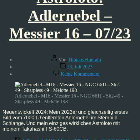
Adlernebel –
Messier 16 – 07/23
Beitragsautor
Von
Thomas Hanrath
Veröffentlichungsdatum
13. Juli 2023
zu
Keine Kommentare
Astrofoto:
Adlernebel
–
Messier
Adlernebel - M16 - Messier 16 - NGC 6611 - Sh2-49 -
16
Sharpless 49 - Melotte 198
–
07/23
Neuentwickelt 2024: Mein 2023er und gleichzeitig erstes
Bild vom 7000 LJ entfernten Adlernebel im Sternbild
Schlange. Und mein einziges wirkliches Astrofoto mit
meinem Takahashi FS-60CB.
Schlagwörter