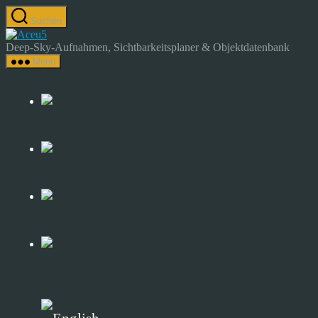
Zum
Suchen
Inhalt
Astrocamp
springen
–
Deep-Sky-Aufnahmen, Sichtbarkeitsplaner & Objektdatenbank
Astrofotografie
Menü
&
Deep-
Sky-
Katalog