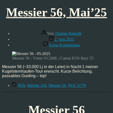
Messier 56, Mai’25
Beitragsautor
Von
Thomas Hanrath
Veröffentlichungsdatum
2. Juni 2025
zu
Keine Kommentare
Messier
56,
Mai’25
Messier 56 - Vixen VC200L | Canon EOS R(a) '25
Messier 56 (~33.000 Lj in der Leier) in Nacht 1 meiner
Kugelsternhaufen-Tour erwischt. Kurze Belichtung,
passables Guiding – top!
Schlagwörter
M56
,
Melotte 220
,
Messier 56
,
NGC 6779
Messier 56