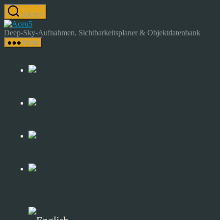
Zum
Suchen
Inhalt
Astrocamp
springen
–
Deep-Sky-Aufnahmen, Sichtbarkeitsplaner & Objektdatenbank
Astrofotografie
Menü
&
Deep-
Sky-
Katalog