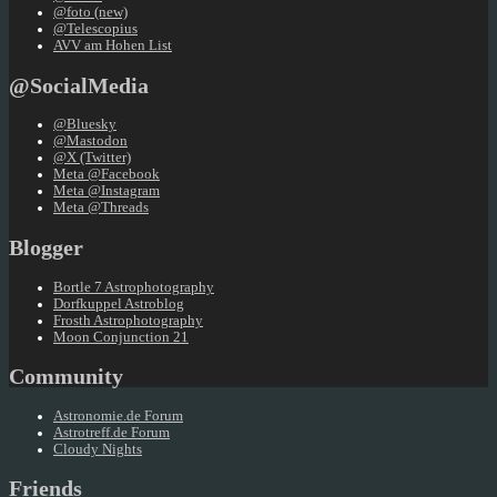
@foto (new)
@Telescopius
AVV am Hohen List
@SocialMedia
@Bluesky
@Mastodon
@X (Twitter)
Meta @Facebook
Meta @Instagram
Meta @Threads
Blogger
Bortle 7 Astrophotography
Dorfkuppel Astroblog
Frosth Astrophotography
Moon Conjunction 21
Community
Astronomie.de Forum
Astrotreff.de Forum
Cloudy Nights
Friends