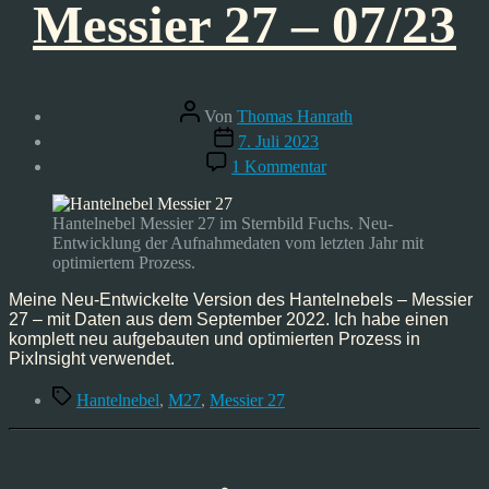
Messier 27 – 07/23
Beitragsautor
Von
Thomas Hanrath
Veröffentlichungsdatum
7. Juli 2023
zu
1 Kommentar
Astrofoto:
Hantelnebel
–
Hantelnebel Messier 27 im Sternbild Fuchs. Neu-
Messier
Entwicklung der Aufnahmedaten vom letzten Jahr mit
27
optimiertem Prozess.
–
07/23
Meine Neu-Entwickelte Version des Hantelnebels – Messier
27 – mit Daten aus dem September 2022. Ich habe einen
komplett neu aufgebauten und optimierten Prozess in
PixInsight verwendet.
Schlagwörter
Hantelnebel
,
M27
,
Messier 27