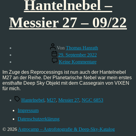
Hantelnebel –
Messier 27 – 09/22
Beitragsautor
Von
Thomas Hanrath
Veröffentlichungsdatum
29. September 2022
zu
Keine Kommentare
Astrofoto:
Hantelnebel
Im Zuge des Reprocessings ist nun auch der Hantelnebel
–
M27 an der Reihe. Der Planetarische Nebel war mein erstes
Messier
ensthafte Deep Sky Objekt mit dem Cassegrain von VIXEN
27
für mich.
–
09/22
Schlagwörter
Hantelnebel
,
M27
,
Messier 27
,
NGC 6853
Impressum
Datenschutzerklärung
© 2026
Astrocamp – Astrofotografie & Deep-Sky-Katalog