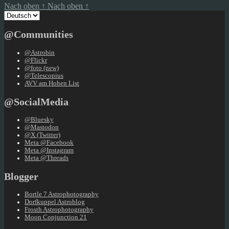
Nach oben
↑
Nach oben
↑
Sprache
auswählen
@Communities
@Astrobin
@Flickr
@foto (new)
@Telescopius
AVV am Hohen List
@SocialMedia
@Bluesky
@Mastodon
@X (Twitter)
Meta @Facebook
Meta @Instagram
Meta @Threads
Blogger
Bortle 7 Astrophotography
Dorfkuppel Astroblog
Frosth Astrophotography
Moon Conjunction 21