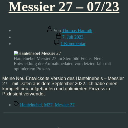
Messier 27 – 07/23
Beitragsautor
Von
Thomas Hanrath
Veröffentlichungsdatum
7. Juli 2023
zu
1 Kommentar
Astrofoto:
Hantelnebel
–
Hantelnebel Messier 27 im Sternbild Fuchs. Neu-
Messier
Entwicklung der Aufnahmedaten vom letzten Jahr mit
27
optimiertem Prozess.
–
07/23
Meine Neu-Entwickelte Version des Hantelnebels – Messier
27 – mit Daten aus dem September 2022. Ich habe einen
komplett neu aufgebauten und optimierten Prozess in
PixInsight verwendet.
Schlagwörter
Hantelnebel
,
M27
,
Messier 27