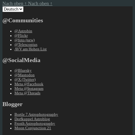
Nach oben
↑
Nach oben
↑
Sprache
auswählen
@Communities
@Astrobin
@Flickr
@foto (new)
@Telescopius
AVV am Hohen List
@SocialMedia
@Bluesky
@Mastodon
@X (Twitter)
Meta @Facebook
Meta @Instagram
Meta @Threads
Blogger
Bortle 7 Astrophotography
Dorfkuppel Astroblog
Frosth Astrophotography
Moon Conjunction 21