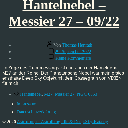
Hantelnebel –
Messier 27 – 09/22
Beitragsautor
Von
Thomas Hanrath
Veröffentlichungsdatum
29. September 2022
zu
Keine Kommentare
Astrofoto:
Hantelnebel
Im Zuge des Reprocessings ist nun auch der Hantelnebel
–
M27 an der Reihe. Der Planetarische Nebel war mein erstes
Messier
ensthafte Deep Sky Objekt mit dem Cassegrain von VIXEN
27
für mich.
–
09/22
Schlagwörter
Hantelnebel
,
M27
,
Messier 27
,
NGC 6853
Impressum
Datenschutzerklärung
© 2026
Astrocamp – Astrofotografie & Deep-Sky-Katalog