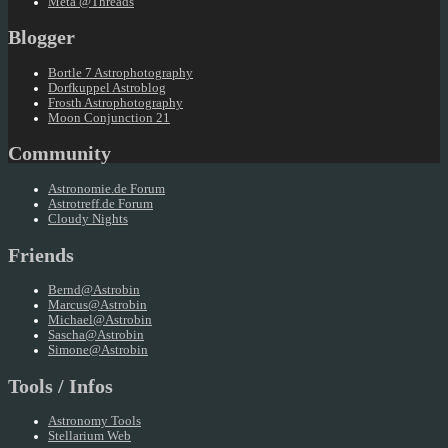
Meta @Threads
Blogger
Bortle 7 Astrophotography
Dorfkuppel Astroblog
Frosth Astrophotography
Moon Conjunction 21
Community
Astronomie.de Forum
Astrotreff.de Forum
Cloudy Nights
Friends
Bernd@Astrobin
Marcus@Astrobin
Michael@Astrobin
Sascha@Astrobin
Simone@Astrobin
Tools / Infos
Astronomy Tools
Stellarium Web