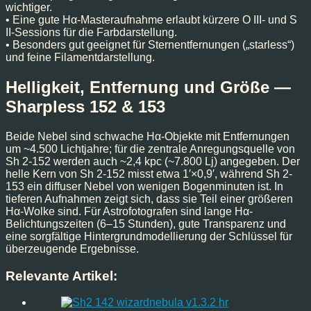
wichtiger.
• Eine gute Hα-Masteraufnahme erlaubt kürzere O III- und S
II-Sessions für die Farbdarstellung.
• Besonders gut geeignet für Sternentfernungen („starless“)
und feine Filamentdarstellung.
Helligkeit, Entfernung und Größe —
Sharpless 152 & 153
Beide Nebel sind schwache Hα-Objekte mit Entfernungen
um ~4.500 Lichtjahre; für die zentrale Anregungsquelle von
Sh 2-152 werden auch ~2,4 kpc (~7.800 Lj) angegeben. Der
helle Kern von Sh 2-152 misst etwa 1′×0,9′, während Sh 2-
153 ein diffuser Nebel von wenigen Bogenminuten ist. In
tieferen Aufnahmen zeigt sich, dass sie Teil einer größeren
Hα-Wolke sind. Für Astrofotografen sind lange Hα-
Belichtungszeiten (6–15 Stunden), gute Transparenz und
eine sorgfältige Hintergrundmodellierung der Schlüssel für
überzeugende Ergebnisse.
Relevante Artikel: