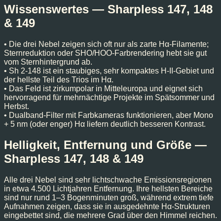
Wissenswertes — Sharpless 147, 148
& 149
• Die drei Nebel zeigen sich oft nur als zarte Hα-Filamente;
Sternreduktion oder SHO/HOO-Farbrendering hebt sie gut
vom Sternhintergrund ab.
• Sh 2-148 ist ein staubiges, sehr kompaktes H-II-Gebiet und
der hellste Teil des Trios im Hα.
• Das Feld ist zirkumpolar in Mitteleuropa und eignet sich
hervorragend für mehrnächtige Projekte im Spätsommer und
Herbst.
• Dualband-Filter mit Farbkameras funktionieren, aber Mono
+ 5 nm (oder enger) Hα liefern deutlich besseren Kontrast.
Helligkeit, Entfernung und Größe —
Sharpless 147, 148 & 149
Alle drei Nebel sind sehr lichtschwache Emissionsregionen
in etwa 4.500 Lichtjahren Entfernung. Ihre hellsten Bereiche
sind nur rund 1–3 Bogenminuten groß, während extrem tiefe
Aufnahmen zeigen, dass sie in ausgedehnte Hα-Strukturen
eingebettet sind, die mehrere Grad über den Himmel reichen.