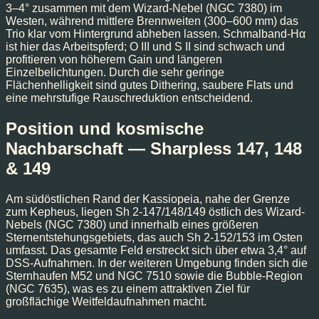
3–4° zusammen mit dem Wizard-Nebel (NGC 7380) im
Westen, während mittlere Brennweiten (300–600 mm) das
Trio klar vom Hintergrund abheben lassen. Schmalband-Hα
ist hier das Arbeitspferd; O III und S II sind schwach und
profitieren von höherem Gain und längeren
Einzelbelichtungen. Durch die sehr geringe
Flächenhelligkeit sind gutes Dithering, saubere Flats und
eine mehrstufige Rauschreduktion entscheidend.
Position und kosmische
Nachbarschaft — Sharpless 147, 148
& 149
Am südöstlichen Rand der Kassiopeia, nahe der Grenze
zum Kepheus, liegen Sh 2-147/148/149 östlich des Wizard-
Nebels (NGC 7380) und innerhalb eines größeren
Sternentstehungsgebiets, das auch Sh 2-152/153 im Osten
umfasst. Das gesamte Feld erstreckt sich über etwa 3,4° auf
DSS-Aufnahmen. In der weiteren Umgebung finden sich die
Sternhaufen M52 und NGC 7510 sowie die Bubble-Region
(NGC 7635), was es zu einem attraktiven Ziel für
großflächige Weitfeldaufnahmen macht.