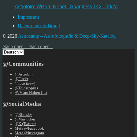
Astrofoto: Wizard Nebel - Sharpless 142 - 09/23
Impressum
Datenschutzerklärung
© 2026
Astrocamp – Astrofotografie & Deep-Sky-Katalog
Nach oben
↑
Nach oben
↑
Sprache
auswählen
@Communities
@Astrobin
@Flickr
@foto (new)
@Telescopius
AVV am Hohen List
@SocialMedia
@Bluesky
@Mastodon
@X (Twitter)
Meta @Facebook
Meta @Instagram