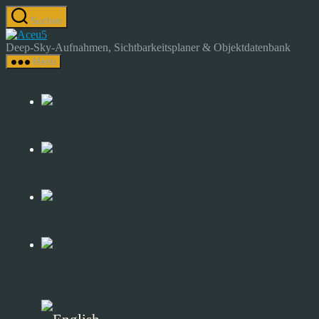
Zum
Suchen
Inhalt
Astrocamp
springen
–
Deep-Sky-Aufnahmen, Sichtbarkeitsplaner & Objektdatenbank
Astrofotografie
Menü
&
Deep-
Sky-
Katalog