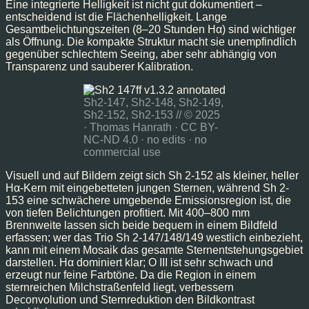
Eine integrierte Helligkeit ist nicht gut dokumentiert –
entscheidend ist die Flächenhelligkeit. Lange
Gesamtbelichtungszeiten (8–20 Stunden Hα) sind wichtiger
als Öffnung. Die kompakte Struktur macht sie unempfindlich
gegenüber schlechtem Seeing, aber sehr abhängig von
Transparenz und sauberer Kalibration.
Sh2-147, Sh2-148, Sh2-149,
Sh2-152, Sh2-153 // © 2025
· Thomas Hanrath · CC BY-
NC-ND 4.0 · no edits · no
commercial use
Visuell und auf Bildern zeigt sich Sh 2-152 als kleiner, heller
Hα-Kern mit eingebetteten jungen Sternen, während Sh 2-
153 eine schwächere umgebende Emissionsregion ist, die
von tiefen Belichtungen profitiert. Mit 400–800 mm
Brennweite lassen sich beide bequem in einem Bildfeld
erfassen; wer das Trio Sh 2-147/148/149 westlich einbezieht,
kann mit einem Mosaik das gesamte Sternentstehungsgebiet
darstellen. Hα dominiert klar; O III ist sehr schwach und
erzeugt nur feine Farbtöne. Da die Region in einem
sternreichen Milchstraßenfeld liegt, verbessern
Deconvolution und Sternreduktion den Bildkontrast