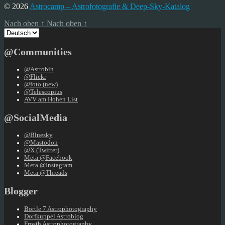
© 2026
Astrocamp – Astrofotografie & Deep-Sky-Katalog
Nach oben
↑
Nach oben
↑
Sprache
auswählen
@Communities
@Astrobin
@Flickr
@foto (new)
@Telescopius
AVV am Hohen List
@SocialMedia
@Bluesky
@Mastodon
@X (Twitter)
Meta @Facebook
Meta @Instagram
Meta @Threads
Blogger
Bortle 7 Astrophotography
Dorfkuppel Astroblog
Frosth Astrophotography