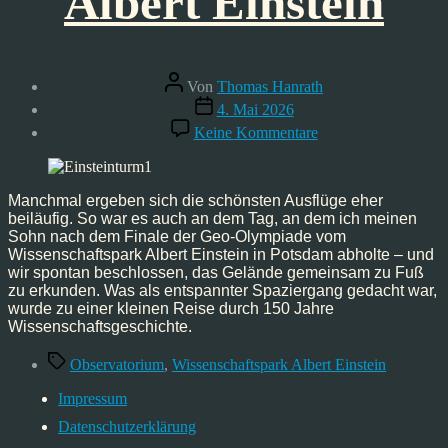
Albert Einstein
Beitragsautor
Von
Thomas Hanrath
Veröffentlichungsdatum
4. Mai 2026
zu
Keine Kommentare
Wissenschaftspark
Albert
Einstein
Manchmal ergeben sich die schönsten Ausflüge eher
beiläufig. So war es auch an dem Tag, an dem ich meinen
Sohn nach dem Finale der Geo-Olympiade vom
Wissenschaftspark Albert Einstein in Potsdam abholte – und
wir spontan beschlossen, das Gelände gemeinsam zu Fuß
zu erkunden. Was als entspannter Spaziergang gedacht war,
wurde zu einer kleinen Reise durch 150 Jahre
Wissenschaftsgeschichte.
Schlagwörter
Observatorium
,
Wissenschaftspark Albert Einstein
Impressum
Datenschutzerklärung