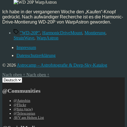
WD-
20P
–
Ich habe in der vergangenen Woche den „Kaufen“-Knopf
1/3
gedrückt. Nach aufwändiger Recherche ist es die Harmonic-
–
Drive-Montierung WD-20P von WarpAstron geworden.
die
Schlagwörter
Kaufentscheidung
"WD-20P"
,
HarmonicDriveMount
,
Montierung
,
StrainWave
,
WarpAstron
Impressum
Datenschutzerklärung
© 2026
Astrocamp – Astrofotografie & Deep-Sky-Katalog
Nach oben
↑
Nach oben
↑
Sprache
auswählen
@Communities
@Astrobin
@Flickr
@foto (new)
@Telescopius
AVV am Hohen List