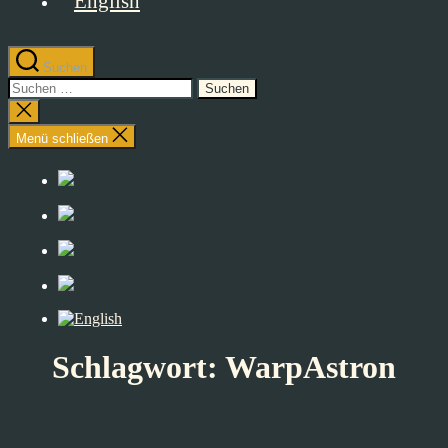
Suchen
Suchen
nach:
Suche
schließen
Menü schließen
Schlagwort:
WarpAstron