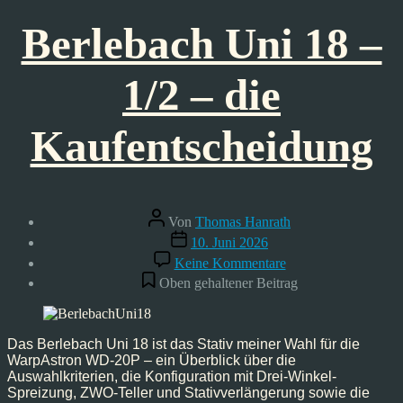
Berlebach Uni 18 –
1/2 – die
Kaufentscheidung
Beitragsautor
Von
Thomas Hanrath
Veröffentlichungsdatum
10. Juni 2026
zu
Keine Kommentare
Berlebach
Oben gehaltener Beitrag
Uni
18
–
1/2
Das Berlebach Uni 18 ist das Stativ meiner Wahl für die
–
WarpAstron WD-20P – ein Überblick über die
die
Auswahlkriterien, die Konfiguration mit Drei-Winkel-
Kaufentscheidung
Spreizung, ZWO-Teller und Stativverlängerung sowie die