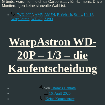
Gründe, warum ein leichtes Carbonstativ für Harmonic-Drive-
Montierungen keine sinnvolle Wahl ist.
Schlagwörter
"WD-20P"
,
AM5
,
AM5N
,
Berlebach
,
Stativ
,
Uni18
,
WarpAstron
,
WD-20
,
ZWO
WarpAstron WD-
20P – 1/3 – die
Kaufentscheidung
Beitragsautor
Von
Thomas Hanrath
Veröffentlichungsdatum
16. April 2026
zu
Keine Kommentare
WarpAstron