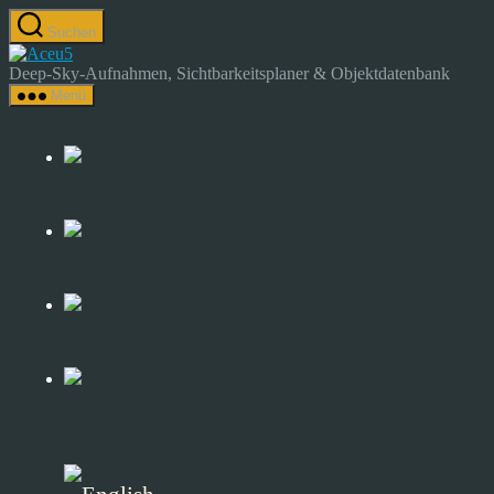
Zum
Suchen
Inhalt
Astrocamp
springen
–
Deep-Sky-Aufnahmen, Sichtbarkeitsplaner & Objektdatenbank
Astrofotografie
Menü
&
Deep-
Sky-
Katalog