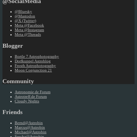
@SocialMedia
@Bluesky
@Mastodon
@X (Twitter)
Meta @Facebook
Meta @Instagram
Meta @Threads
Blogger
Bortle 7 Astrophotography
Dorfkuppel Astroblog
Frosth Astrophotography
Moon Conjunction 21
Community
Astronomie.de Forum
Astrotreff.de Forum
Cloudy Nights
Friends
Bernd@Astrobin
Marcus@Astrobin
Michael@Astrobin
Sascha@Astrobin