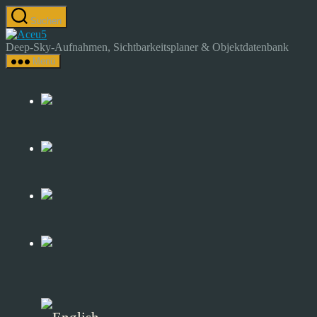
Zum
Suchen
Inhalt
Astrocamp
springen
–
Deep-Sky-Aufnahmen, Sichtbarkeitsplaner & Objektdatenbank
Astrofotografie
Menü
&
Deep-
Sky-
Katalog