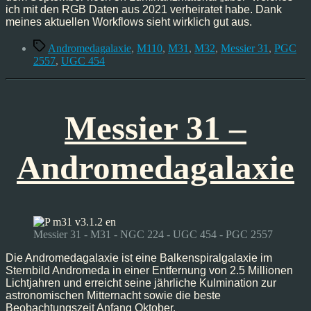
ich mit den RGB Daten aus 2021 verheiratet habe. Dank
meines aktuellen Workflows sieht wirklich gut aus.
Schlagwörter
Andromedagalaxie
,
M110
,
M31
,
M32
,
Messier 31
,
PGC
2557
,
UGC 454
Messier 31 –
Andromedagalaxie
Messier 31 - M31 - NGC 224 - UGC 454 - PGC 2557
Die Andromedagalaxie ist eine Balkenspiralgalaxie im
Sternbild Andromeda in einer Entfernung von 2.5 Millionen
Lichtjahren und erreicht seine jährliche Kulmination zur
astronomischen Mitternacht sowie die beste
Beobachtungszeit Anfang Oktober.