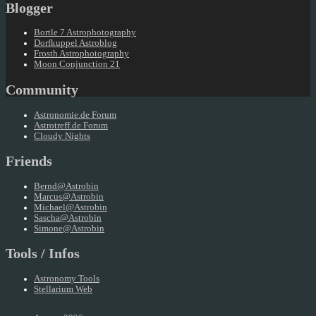
Blogger
Bortle 7 Astrophotography
Dorfkuppel Astroblog
Frosth Astrophotography
Moon Conjunction 21
Community
Astronomie.de Forum
Astrotreff.de Forum
Cloudy Nights
Friends
Bernd@Astrobin
Marcus@Astrobin
Michael@Astrobin
Sascha@Astrobin
Simone@Astrobin
Tools / Infos
Astronomy Tools
Stellarium Web