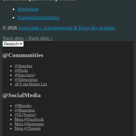
Impressum
Datenschutzerklärung
© 2026
Astrocamp – Astrofotografie & Deep-Sky-Katalog
Nach oben
↑
Nach oben
↑
Sprache
auswählen
@Communities
@Astrobin
@Flickr
@foto (new)
@Telescopius
AVV am Hohen List
@SocialMedia
@Bluesky
@Mastodon
@X (Twitter)
Meta @Facebook
Meta @Instagram
Meta @Threads