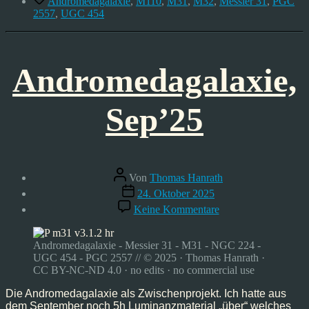
Andromedagalaxie
,
M110
,
M31
,
M32
,
Messier 31
,
PGC
2557
,
UGC 454
Andromedagalaxie,
Sep’25
Beitragsautor
Von
Thomas Hanrath
Veröffentlichungsdatum
24. Oktober 2025
zu
Keine Kommentare
Andromedagalaxie,
Sep’25
Andromedagalaxie - Messier 31 - M31 - NGC 224 -
UGC 454 - PGC 2557 // © 2025 · Thomas Hanrath ·
CC BY-NC-ND 4.0 · no edits · no commercial use
Die Andromedagalaxie als Zwischenprojekt. Ich hatte aus
dem September noch 5h Luminanzmaterial „über“ welches