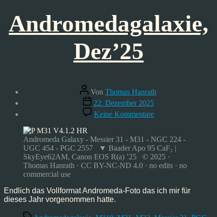
Andromedagalaxie,
Dez’25
Beitragsautor
Von
Thomas Hanrath
Veröffentlichungsdatum
22. Dezember 2025
zu
Keine Kommentare
Andromedagalaxie,
Dez’25
Andromeda Galaxy - Messier 31 - M31 - NGC 224 -
UGC 454 - PGC 2557 ▼ Baader Apo 95 CaF₂ |
SkyEye62AM, Canon EOS R(a) ’25 © 2025 ·
Thomas Hanrath · CC BY-NC-ND 4.0 · no edits · no
commercial use
Endlich das Vollformat Andromeda-Foto das ich mir für
dieses Jahr vorgenommen hatte.
Schlagwörter