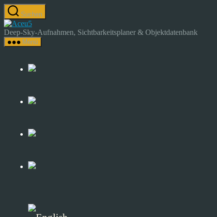
Zum
Suchen
Inhalt
Astrocamp
springen
–
Deep-Sky-Aufnahmen, Sichtbarkeitsplaner & Objektdatenbank
Astrofotografie
Menü
&
Deep-
Sky-
Katalog