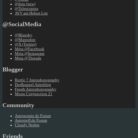
@foto (new)
@Telescopius
AVV am Hohen List
@SocialMedia
@Bluesky
@Mastodon
@X (Twitter)
Meta @Facebook
Meta @Instagram
Meta @Threads
Blogger
Bortle 7 Astrophotography
Dorfkuppel Astroblog
Frosth Astrophotography
Moon Conjunction 21
Community
Astronomie.de Forum
Astrotreff.de Forum
Cloudy Nights
Friends