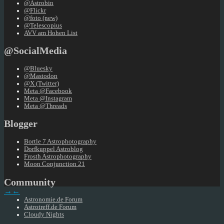
@Astrobin
@Flickr
@foto (new)
@Telescopius
AVV am Hohen List
@SocialMedia
@Bluesky
@Mastodon
@X (Twitter)
Meta @Facebook
Meta @Instagram
Meta @Threads
Blogger
Bortle 7 Astrophotography
Dorfkuppel Astroblog
Frosth Astrophotography
Moon Conjunction 21
Community
→
←
Astronomie.de Forum
Astrotreff.de Forum
Cloudy Nights