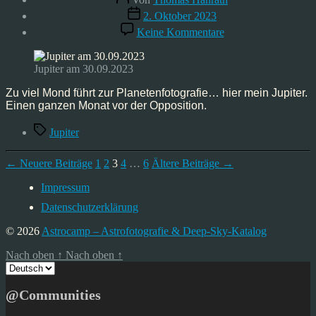
Veröffentlichungsdatum
2. Oktober 2023
zu
Keine Kommentare
Astrofoto:
Jupiter
–
Jupiter am 30.09.2023
30.09.2023
Zu viel Mond führt zur Planetenfotografie… hier mein Jupiter.
Einen ganzen Monat vor der Opposition.
Schlagwörter
Jupiter
Seitennummerierung
←
Neuere
Beiträge
1
2
3
4
…
6
Ältere
Beiträge
→
der
Impressum
Beiträge
Datenschutzerklärung
© 2026
Astrocamp – Astrofotografie & Deep-Sky-Katalog
Nach oben
↑
Nach oben
↑
Sprache
auswählen
@Communities