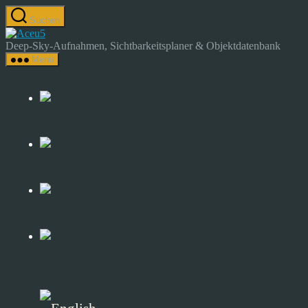
Zum
Suchen
Inhalt
Astrocamp
springen
–
Deep-Sky-Aufnahmen, Sichtbarkeitsplaner & Objektdatenbank
Astrofotografie
Menü
&
Deep-
Sky-
Katalog