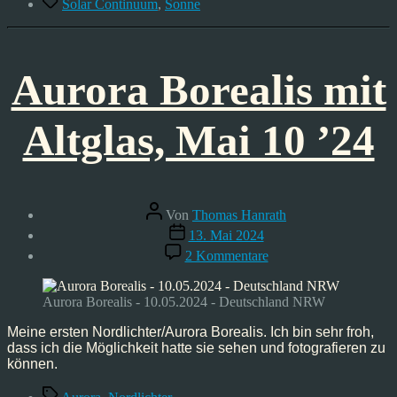
Solar Continuum
,
Sonne
Aurora Borealis mit
Altglas, Mai 10 ’24
Beitragsautor
Von
Thomas Hanrath
Veröffentlichungsdatum
13. Mai 2024
zu
2 Kommentare
Aurora
Borealis
mit
Aurora Borealis - 10.05.2024 - Deutschland NRW
Altglas,
Mai
Meine ersten Nordlichter/Aurora Borealis. Ich bin sehr froh,
10
dass ich die Möglichkeit hatte sie sehen und fotografieren zu
’24
können.
Schlagwörter