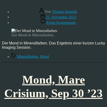
Beitragsautor
Von
Thomas Hanrath
Veröffentlichungsdatum
25. November 2023
zu
Keine Kommentare
Der
Mond,
Okt
Der Mond in Mineralfarben.
02
’23
Der Mond in Mineralfarben. Das Ergebnis einer kurzen Lucky
Imaging Session.
Schlagwörter
Mineralfarben
,
Mond
Mond, Mare
Crisium, Sep 30 ’23