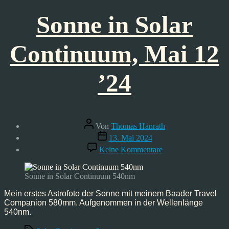
Sonne in Solar
Continuum, Mai 12
’24
Beitragsautor
Von
Thomas Hanrath
Veröffentlichungsdatum
13. Mai 2024
zu
Keine Kommentare
Sonne
in
Solar
Sonne in Solar Continuum 540nm
Continuum,
Mai
Mein erstes Astrofoto der Sonne mit meinem Baader Travel
12
Companion 580mm. Aufgenommen in der Wellenlänge
’24
540nm.
Schlagwörter