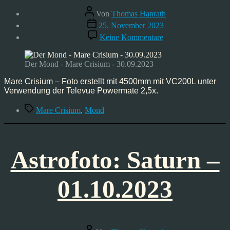
Beitragsautor
Von
Thomas Hanrath
Veröffentlichungsdatum
25. November 2023
zu
Keine Kommentare
Mond,
Mare
Crisium,
Der Mond - Mare Crisium - 30.09.2023
Sep
30
Mare Crisium – Foto erstellt mit 4500mm mit VC200L unter
’23
Verwendung der Televue Powermate 2,5x.
Schlagwörter
Mare Crisium
,
Mond
Astrofoto: Saturn –
01.10.2023
Beitragsautor