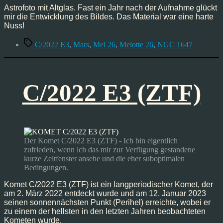
Feb’23
Astrofoto mit Altglas. Fast ein Jahr nach der Aufnahme glückt
mir die Entwicklung des Bildes. Das Material war eine harte
Nuss!
Schlagwörter
C/2022 E3
,
Mars
,
Mel 26
,
Melotte 26
,
NGC 1647
C/2022 E3 (ZTF)
Der Komet C/2022 E3 (ZTF) - Ich bin eigentlich
zufrieden, wenn ich das mir zur Verfügung gestandene
kurze Zeitfenster ansehe und die eher suboptimalen
Bedingungen.
Komet C/2022 E3 (ZTF) ist ein langperiodischer Komet, der
am 2. März 2022 entdeckt wurde und am 12. Januar 2023
seinen sonnennächsten Punkt (Perihel) erreichte, wobei er
zu einem der hellsten in den letzten Jahren beobachteten
Kometen wurde.