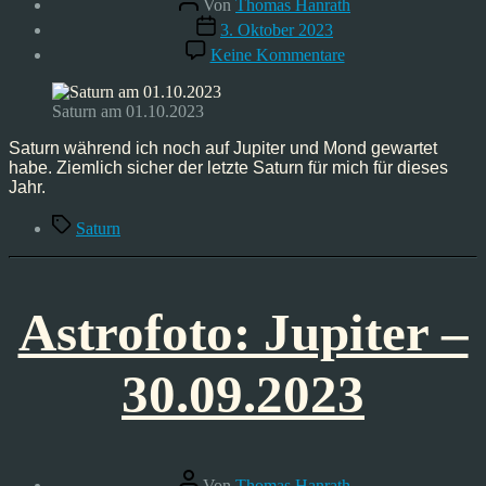
Von
Thomas Hanrath
Veröffentlichungsdatum
3. Oktober 2023
zu
Keine Kommentare
Astrofoto:
Saturn
–
Saturn am 01.10.2023
01.10.2023
Saturn während ich noch auf Jupiter und Mond gewartet
habe. Ziemlich sicher der letzte Saturn für mich für dieses
Jahr.
Schlagwörter
Saturn
Astrofoto: Jupiter –
30.09.2023
Beitragsautor
Von
Thomas Hanrath