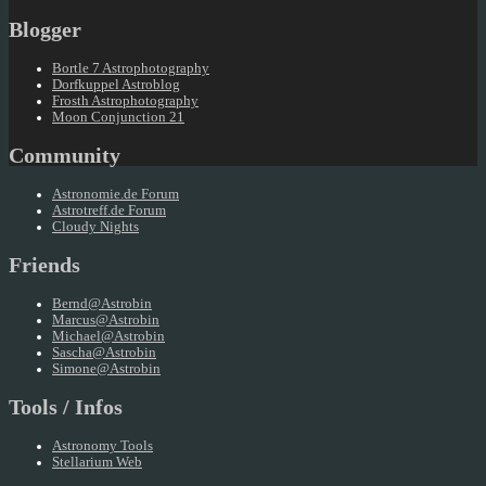
Blogger
Bortle 7 Astrophotography
Dorfkuppel Astroblog
Frosth Astrophotography
Moon Conjunction 21
Community
Astronomie.de Forum
Astrotreff.de Forum
Cloudy Nights
Friends
Bernd@Astrobin
Marcus@Astrobin
Michael@Astrobin
Sascha@Astrobin
Simone@Astrobin
Tools / Infos
Astronomy Tools
Stellarium Web