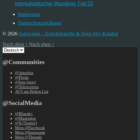
Intergallaktischer Wanderer, Feb'23
Impressum
Datenschutzerklärung
© 2026
Astrocamp – Astrofotografie & Deep-Sky-Katalog
Nach oben
↑
Nach oben
↑
Sprache
auswählen
@Communities
@Astrobin
@Flickr
@foto (new)
@Telescopius
AVV am Hohen List
@SocialMedia
@Bluesky
@Mastodon
@X (Twitter)
Meta @Facebook
Meta @Instagram
Meta @Threads