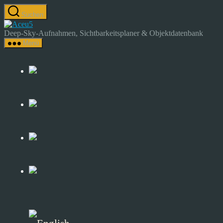
Zum
Suchen
Inhalt
Astrocamp
springen
–
Deep-Sky-Aufnahmen, Sichtbarkeitsplaner & Objektdatenbank
Astrofotografie
Menü
&
Deep-
Sky-
Katalog