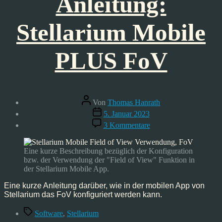
Anleitung:
Stellarium Mobile
PLUS FoV
Beitragsautor
Von
Thomas Hanrath
Veröffentlichungsdatum
5. Januar 2023
zu
3 Kommentare
Anleitung:
Stellarium
Mobile
Eine kurze Beschreibung bezüglich der Konfiguration
PLUS
bzw. der Verwendung der "Field of View" Funktion in
FoV
der Stellarium Mobile App.
Eine kurze Anleitung darüber, wie in der mobilen App von
Stellarium das FoV konfiguriert werden kann.
Schlagwörter
Software
,
Stellarium