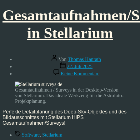
Gesamtaufnahmen/S
in Stellarium
Beitragsautor
Von
Thomas Hanrath
Veröffentlichungsdatum
22. Juli 2025
zu
Keine Kommentare
Gesamtaufnahmen/S
in
Stellarium
Gesamtaufnahmen / Surveys in der Desktop-Version
von Stellarium. Das ideale Werkzeug für die Astrofoto-
Projektplanung.
Perfekte Detailplanung des Deep-Sky-Objektes und des
Bildausschnittes mit Stellarium HiPS
Gesamtaufnahmen/Surveys!
Schlagwörter
Software
,
Stellarium