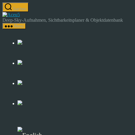
Zum
Suchen
Inhalt
Astrocamp
springen
–
Deep-Sky-Aufnahmen, Sichtbarkeitsplaner & Objektdatenbank
Astrofotografie
Menü
&
Deep-
Sky-
Katalog