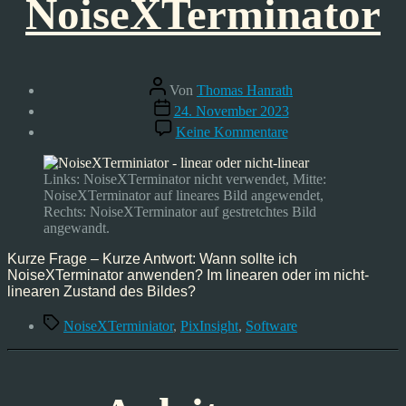
NoiseXTerminator
Beitragsautor
Von
Thomas Hanrath
Veröffentlichungsdatum
24. November 2023
zu
Keine Kommentare
NoiseXTerminator
Links: NoiseXTerminator nicht verwendet, Mitte:
NoiseXTerminator auf lineares Bild angewendet,
Rechts: NoiseXTerminator auf gestretchtes Bild
angewandt.
Kurze Frage – Kurze Antwort: Wann sollte ich
NoiseXTerminator anwenden? Im linearen oder im nicht-
linearen Zustand des Bildes?
Schlagwörter
NoiseXTerminiator
,
PixInsight
,
Software