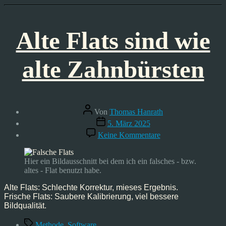
Alte Flats sind wie
alte Zahnbürsten
Beitragsautor
Von
Thomas Hanrath
Veröffentlichungsdatum
5. März 2025
zu
Keine Kommentare
Alte
Flats
sind
Hier ein Bildausschnitt bei dem ich ein falsches - bzw.
wie
altes - Flat benutzt habe.
alte
Zahnbürsten
Alte Flats: Schlechte Korrektur, mieses Ergebnis.
Frische Flats: Saubere Kalibrierung, viel bessere
Bildqualität.
Schlagwörter
Methode
,
Software