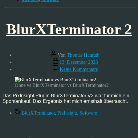
BlurXTerminator 2
Beitragsautor
Von
Thomas Hanrath
Veröffentlichungsdatum
13. Dezember 2023
zu
Keine Kommentare
BlurXTerminator
2
Ohne vs BlurXTerminator vs BlurXTerminator2
Das PixInsight Plugin BlurXTerminator V2 war für mich ein
Spontankauf. Das Ergebnis hat mich ernsthaft überrascht.
Schlagwörter
BlurXTerminator
,
PixInsight
,
Software