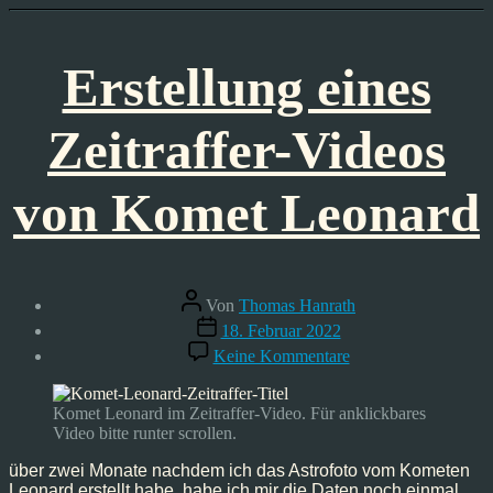
Erstellung eines
Zeitraffer-Videos
von Komet Leonard
Beitragsautor
Von
Thomas Hanrath
Veröffentlichungsdatum
18. Februar 2022
zu
Keine Kommentare
Erstellung
eines
Zeitraffer-
Komet Leonard im Zeitraffer-Video. Für anklickbares
Videos
Video bitte runter scrollen.
von
Komet
über zwei Monate nachdem ich das Astrofoto vom Kometen
Leonard
Leonard erstellt habe, habe ich mir die Daten noch einmal