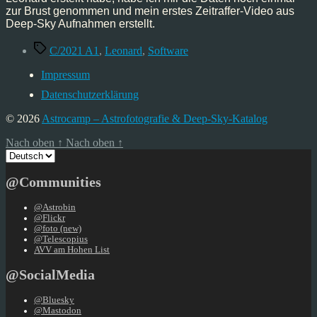
zur Brust genommen und mein erstes Zeitraffer-Video aus
Deep-Sky Aufnahmen erstellt.
Schlagwörter
C/2021 A1
,
Leonard
,
Software
Impressum
Datenschutzerklärung
© 2026
Astrocamp – Astrofotografie & Deep-Sky-Katalog
Nach oben
↑
Nach oben
↑
Sprache
auswählen
@Communities
@Astrobin
@Flickr
@foto (new)
@Telescopius
AVV am Hohen List
@SocialMedia
@Bluesky
@Mastodon