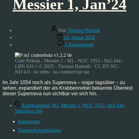
Messier 1, Jan’24
Beitragsautor
Von
Thomas Hanrath
Veröffentlichungsdatum
14. Januar 2024
zu
2 Kommentare
Krabbennebel
–
Messier
Crab Nebula - Messier 1 - M1 - NGC 1952 - Sh2-244 -
1,
LBN 833 // © 2025 · Thomas Hanrath · CC BY-NC-
Jan’24
ND 4.0 · no edits · no commercial use
Im Jahr 1054 noch als Supernova – sogar tagsüber – zu
sehen, expandiert der als Krabbennebel bekannte Überrest
dieser Supernova nun sichtbar vor sich hin.
Schlagwörter
Krabbennebel
,
M1
,
Messier 1
,
NGC 1952
,
Sh2-244
,
Sharpless 244
Impressum
Datenschutzerklärung