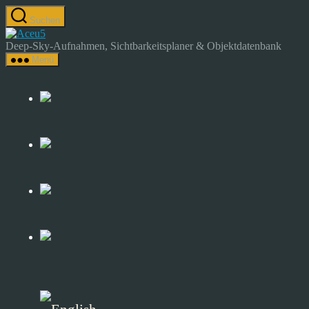
Zum
Suchen
Inhalt
Astrocamp
springen
–
Deep-Sky-Aufnahmen, Sichtbarkeitsplaner & Objektdatenbank
Astrofotografie
Menü
&
Deep-
Sky-
Katalog