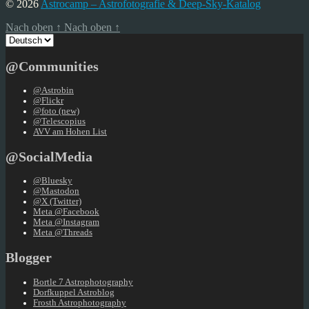
© 2026
Astrocamp – Astrofotografie & Deep-Sky-Katalog
Nach oben
↑
Nach oben
↑
Sprache
auswählen
@Communities
@Astrobin
@Flickr
@foto (new)
@Telescopius
AVV am Hohen List
@SocialMedia
@Bluesky
@Mastodon
@X (Twitter)
Meta @Facebook
Meta @Instagram
Meta @Threads
Blogger
Bortle 7 Astrophotography
Dorfkuppel Astroblog
Frosth Astrophotography