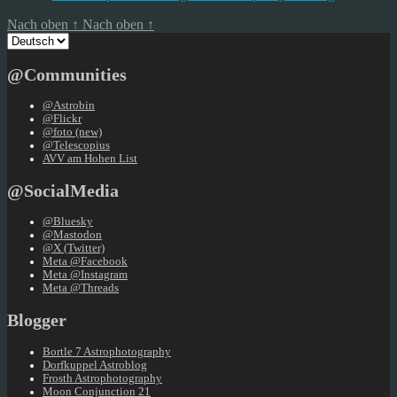
Nach oben
↑
Nach oben
↑
Sprache
auswählen
@Communities
@Astrobin
@Flickr
@foto (new)
@Telescopius
AVV am Hohen List
@SocialMedia
@Bluesky
@Mastodon
@X (Twitter)
Meta @Facebook
Meta @Instagram
Meta @Threads
Blogger
Bortle 7 Astrophotography
Dorfkuppel Astroblog
Frosth Astrophotography
Moon Conjunction 21