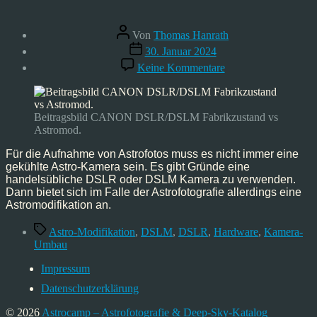
Beitragsautor
Von
Thomas Hanrath
Veröffentlichungsdatum
30. Januar 2024
zu
Keine Kommentare
DSLR/DSLM
Astro-
Modifikation
Beitragsbild CANON DSLR/DSLM Fabrikzustand vs
Astromod.
Für die Aufnahme von Astrofotos muss es nicht immer eine
gekühlte Astro-Kamera sein. Es gibt Gründe eine
handelsübliche DSLR oder DSLM Kamera zu verwenden.
Dann bietet sich im Falle der Astrofotografie allerdings eine
Astromodifikation an.
Schlagwörter
Astro-Modifikation
,
DSLM
,
DSLR
,
Hardware
,
Kamera-
Umbau
Impressum
Datenschutzerklärung
© 2026
Astrocamp – Astrofotografie & Deep-Sky-Katalog