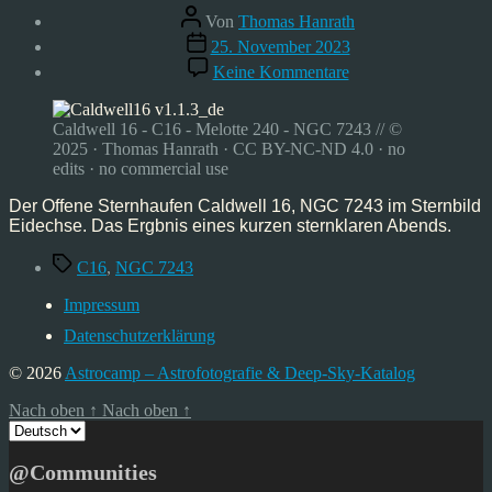
Beitragsautor
Von
Thomas Hanrath
Veröffentlichungsdatum
25. November 2023
zu
Keine Kommentare
Caldwell
16,
Okt’23
Caldwell 16 - C16 - Melotte 240 - NGC 7243 // ©
2025 · Thomas Hanrath · CC BY-NC-ND 4.0 · no
edits · no commercial use
Der Offene Sternhaufen Caldwell 16, NGC 7243 im Sternbild
Eidechse. Das Ergbnis eines kurzen sternklaren Abends.
Schlagwörter
C16
,
NGC 7243
Impressum
Datenschutzerklärung
© 2026
Astrocamp – Astrofotografie & Deep-Sky-Katalog
Nach oben
↑
Nach oben
↑
Sprache
auswählen
@Communities