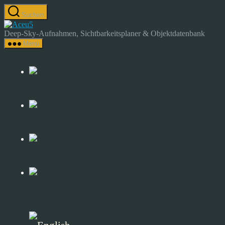
Zum
Suchen
Inhalt
Astrocamp
springen
–
Deep-Sky-Aufnahmen, Sichtbarkeitsplaner & Objektdatenbank
Astrofotografie
Menü
&
Deep-
Sky-
Katalog