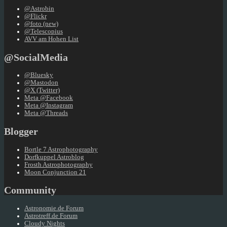
@Astrobin
@Flickr
@foto (new)
@Telescopius
AVV am Hohen List
@SocialMedia
@Bluesky
@Mastodon
@X (Twitter)
Meta @Facebook
Meta @Instagram
Meta @Threads
Blogger
Bortle 7 Astrophotography
Dorfkuppel Astroblog
Frosth Astrophotography
Moon Conjunction 21
Community
Astronomie.de Forum
Astrotreff.de Forum
Cloudy Nights