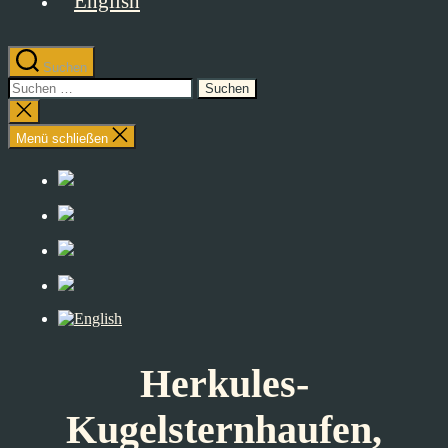
Suchen
Suchen
nach:
Suche
schließen
Menü schließen
Herkules-
Kugelsternhaufen,