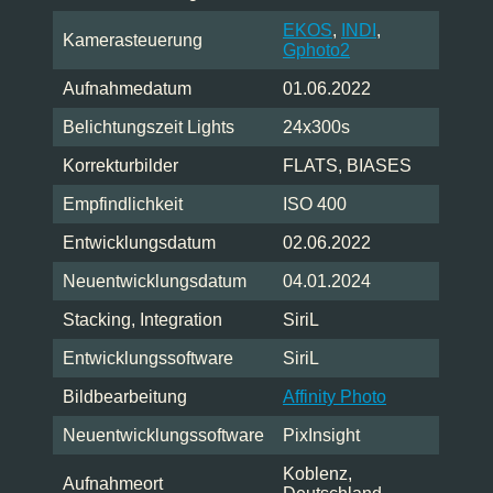
EKOS
,
INDI
,
Kamerasteuerung
Gphoto2
Aufnahmedatum
01.06.2022
Belichtungszeit Lights
24x300s
Korrekturbilder
FLATS, BIASES
Empfindlichkeit
ISO 400
Entwicklungsdatum
02.06.2022
Neuentwicklungsdatum
04.01.2024
Stacking, Integration
SiriL
Entwicklungssoftware
SiriL
Bildbearbeitung
Affinity Photo
Neuentwicklungssoftware
PixInsight
Koblenz,
Aufnahmeort