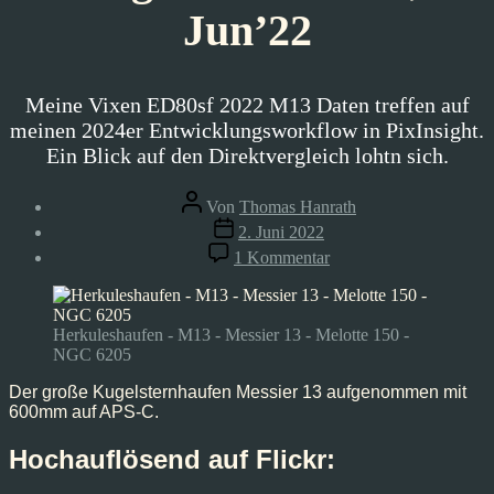
Jun’22
Meine Vixen ED80sf 2022 M13 Daten treffen auf
meinen 2024er Entwicklungsworkflow in PixInsight.
Ein Blick auf den Direktvergleich lohtn sich.
Beitragsautor
Von
Thomas Hanrath
Veröffentlichungsdatum
2. Juni 2022
zu
1 Kommentar
Herkules-
Kugelsternhaufen,
Jun’22
Herkuleshaufen - M13 - Messier 13 - Melotte 150 -
NGC 6205
Der große Kugelsternhaufen Messier 13 aufgenommen mit
600mm auf APS-C.
Hochauflösend auf Flickr: