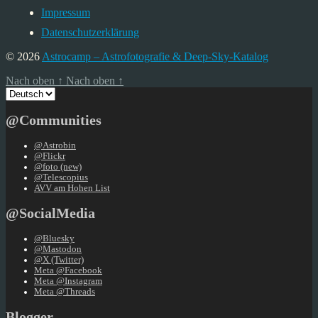
Impressum
Datenschutzerklärung
© 2026
Astrocamp – Astrofotografie & Deep-Sky-Katalog
Nach oben
↑
Nach oben
↑
Sprache
auswählen
@Communities
@Astrobin
@Flickr
@foto (new)
@Telescopius
AVV am Hohen List
@SocialMedia
@Bluesky
@Mastodon
@X (Twitter)
Meta @Facebook
Meta @Instagram
Meta @Threads
Blogger