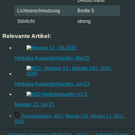
Deutschland
Lichtverschmutzung
Bortle 5
Störlicht
strong
Relevante Artikel:
Herkules-Kugelsternhaufen, Mai'25
Herkules-Kugelsternhaufen, Jun'23
Messier 13, Jun'21
Schlagwörter
Herkuleshaufen
,
M13
,
Melotte 150
,
Messier 13
,
NGC
6205
←
Astrofoto: Supernova SN2022hrs – 05/22
→
Astrofoto: Komet