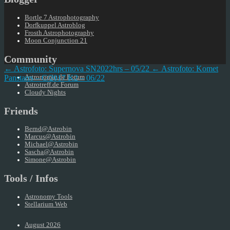
Bortle 7 Astrophotography
Dorfkuppel Astroblog
Frosth Astrophotography
Moon Conjunction 21
Community
← Astrofoto: Supernova SN2022hrs – 05/22
← Astrofoto: Komet
Panstarrs – C/2017 K2 – 06/22
Astronomie.de Forum
Astrotreff.de Forum
Cloudy Nights
Friends
Bernd@Astrobin
Marcus@Astrobin
Michael@Astrobin
Sascha@Astrobin
Simone@Astrobin
Tools / Infos
Astronomy Tools
Stellarium Web
August 2026