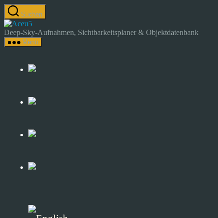
Zum
Suchen
Inhalt
Astrocamp
springen
–
Deep-Sky-Aufnahmen, Sichtbarkeitsplaner & Objektdatenbank
Astrofotografie
Menü
&
Deep-
Sky-
Katalog