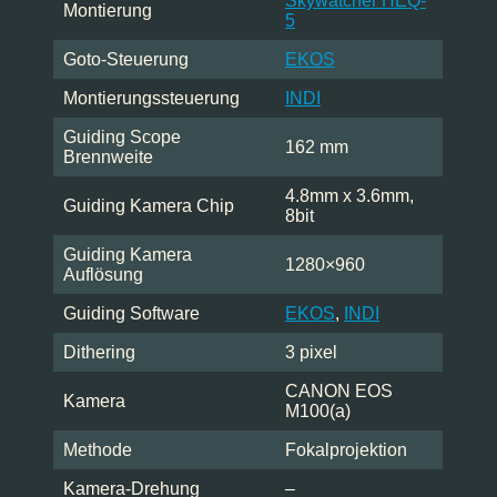
Skywatcher HEQ-
Montierung
5
Goto-Steuerung
EKOS
Montierungssteuerung
INDI
Guiding Scope
162 mm
Brennweite
4.8mm x 3.6mm,
Guiding Kamera Chip
8bit
Guiding Kamera
1280×960
Auflösung
Guiding Software
EKOS
,
INDI
Dithering
3 pixel
CANON EOS
Kamera
M100(a)
Methode
Fokalprojektion
Kamera-Drehung
–