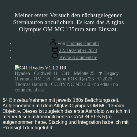
Meiner erster Versuch den nächstgelegenen
Sternhaufen abzulichten. Es kam das Altglas
Olympus OM MC 135mm zum Einsazt.
Beitragsautor
Von
Thomas Hanrath
Veröffentlichungsdatum
22. Dezember 2023
zu
Keine Kommentare
Hyaden
–
Caldwell
Hyaden - Caldwell 41 - C41 - Melotte 25 ▼ Legacy
41,
Olympus OM 135 | Canon EOS R(a) '23 © 2025 ·
Dez’23
Thomas Hanrath · CC BY-NC-ND 4.0 · no edits · no
commercial use
64 Einzelaufnahmen mit jeweils 180s Belichtungszeit.
Aufgenommen mit dem Altglas Olympus OM MC 135mm
Objektiv. Dieses ist zugleich das erste Astrofoto was ich mit
meiner frisch astromodifizierten CANON EOS R(a)
aufgenommen habe. Stacking und Integration habe ich mit
PixInsight durchgeführt.