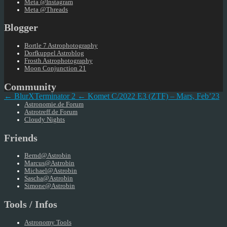
Meta @Instagram
Meta @Threads
Blogger
Bortle 7 Astrophotography
Dorfkuppel Astroblog
Frosth Astrophotography
Moon Conjunction 21
Community
← BlurXTerminator 2
← Komet C/2022 E3 (ZTF) – Mars, Feb’23
Astronomie.de Forum
Astrotreff.de Forum
Cloudy Nights
Friends
Bernd@Astrobin
Marcus@Astrobin
Michael@Astrobin
Sascha@Astrobin
Simone@Astrobin
Tools / Infos
Astronomy Tools