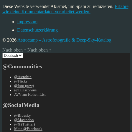
Diese Website verwendet Akismet, um Spam zu reduzieren.
Erfahre,
wie deine Kommentardaten verarbeitet werden.
Impressum
Datenschutzerklärung
© 2026
Astrocamp – Astrofotografie & Deep-Sky-Katalog
Nach oben
↑
Nach oben
↑
Sprache
auswählen
@Communities
@Astrobin
@Flickr
@foto (new)
@Telescopius
AVV am Hohen List
@SocialMedia
@Bluesky
@Mastodon
@X (Twitter)
Meta @Facebook