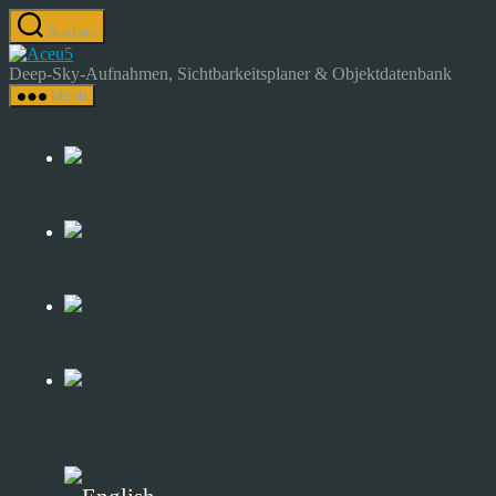
Zum
Suchen
Inhalt
Astrocamp
springen
–
Deep-Sky-Aufnahmen, Sichtbarkeitsplaner & Objektdatenbank
Astrofotografie
Menü
&
Deep-
Sky-
Katalog