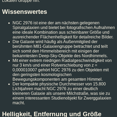
Lokalen Gruppe hin.
Wissenswertes
NGC 2976 ist eine der am nächsten gelegenen
Spiralgalaxien und bietet bei fotografischen Aufnahmen
eine ideale Kombination aus scheinbarer Größe und
ausreichender Flächenhelligkeit für detailreiche Bilder.
Die Galaxie wird häufig als Außenmitglied der
berühmten M81-Galaxiengruppe betrachtet und teilt
sich somit den Himmelsbereich mit einigen der
bekanntesten Deep-Sky-Objekte des Nordhimmels.
Mit einer extrem niedrigen Radialgeschwindigkeit von
nur 3 km/s und einer Rotverschiebung von z =
0,000010007 gehört NGC 2976 zu den Objekten mit
den geringsten kosmologischen
Bewegungskomponenten am gesamten Himmel.
Der kompakte physische Durchmesser von 15.800
Lichtjahren macht NGC 2976 zu einer deutlich
kleineren Galaxie als unsere Milchstraße, was sie zu
einem interessanten Studienobjekt für Zwerggalaxien
macht.
Helligkeit, Entfernung und Größe