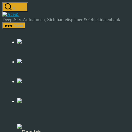
Zum
Suchen
Inhalt
Astrocamp
springen
–
Deep-Sky-Aufnahmen, Sichtbarkeitsplaner & Objektdatenbank
Astrofotografie
Menü
&
Deep-
Sky-
Katalog