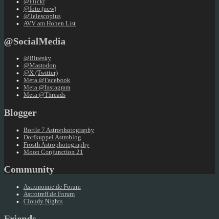
@Flickr
@foto (new)
@Telescopius
AVV am Hohen List
@SocialMedia
@Bluesky
@Mastodon
@X (Twitter)
Meta @Facebook
Meta @Instagram
Meta @Threads
Blogger
Bortle 7 Astrophotography
Dorfkuppel Astroblog
Frosth Astrophotography
Moon Conjunction 21
Community
Astronomie.de Forum
Astrotreff.de Forum
Cloudy Nights
Friends