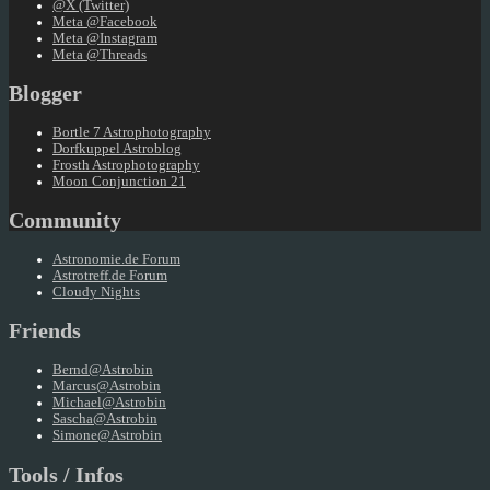
@X (Twitter)
Meta @Facebook
Meta @Instagram
Meta @Threads
Blogger
Bortle 7 Astrophotography
Dorfkuppel Astroblog
Frosth Astrophotography
Moon Conjunction 21
Community
Astronomie.de Forum
Astrotreff.de Forum
Cloudy Nights
Friends
Bernd@Astrobin
Marcus@Astrobin
Michael@Astrobin
Sascha@Astrobin
Simone@Astrobin
Tools / Infos