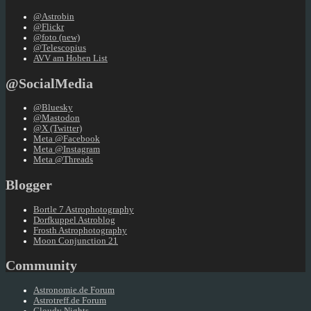
@Astrobin
@Flickr
@foto (new)
@Telescopius
AVV am Hohen List
@SocialMedia
@Bluesky
@Mastodon
@X (Twitter)
Meta @Facebook
Meta @Instagram
Meta @Threads
Blogger
Bortle 7 Astrophotography
Dorfkuppel Astroblog
Frosth Astrophotography
Moon Conjunction 21
Community
Astronomie.de Forum
Astrotreff.de Forum
Cloudy Nights