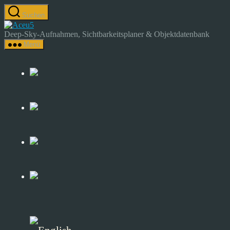
Zum
Suchen
Inhalt
Astrocamp
springen
–
Deep-Sky-Aufnahmen, Sichtbarkeitsplaner & Objektdatenbank
Astrofotografie
Menü
&
Deep-
Sky-
Katalog